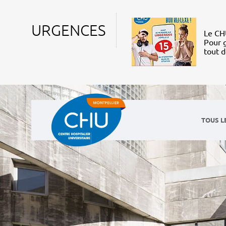
URGENCES
Le CHU
Pour g
tout 
TOUS L