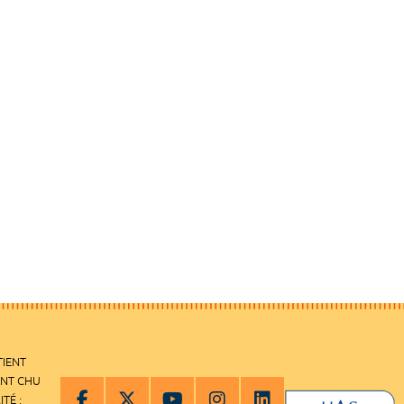
TIENT
ENT CHU
ITÉ :