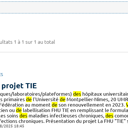
ltats 1 à 1 sur 1 au total
ES
 projet TIE
niques/laboratoires/plateformes)
des
hôpitaux universitai
ns primaires
de
l'Université
de
Montpellier-Nîmes, 20 UMR
.] Fédération au moment
de
son renouvellement en 2023.
tien ou
de
labellisation FHU TIE en remplissant le formula
] les soins
des
maladies infectieuses chroniques,
des
comor
fections chroniques. Présentation du projet La FHU "TIE" s
8/2025 18:45