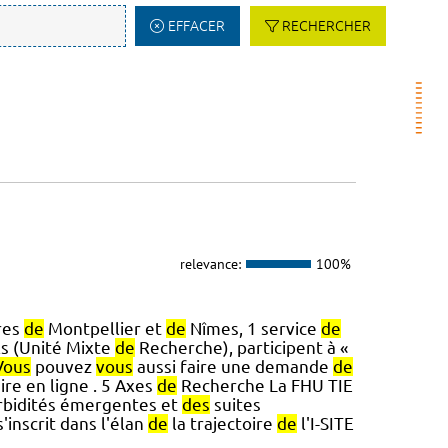
EFFACER
RECHERCHER
relevance:
100%
res
de
Montpellier et
de
Nîmes, 1 service
de
s (Unité Mixte
de
Recherche), participent à «
Vous
pouvez
vous
aussi faire une demande
de
ire en ligne . 5 Axes
de
Recherche La FHU TIE
bidités émergentes et
des
suites
'inscrit dans l'élan
de
la trajectoire
de
l'I-SITE