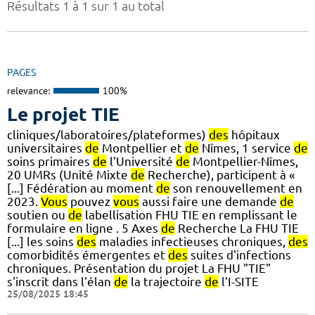
Résultats 1 à 1 sur 1 au total
PAGES
relevance:
100%
Le projet TIE
cliniques/laboratoires/plateformes)
des
hôpitaux
universitaires
de
Montpellier et
de
Nîmes, 1 service
de
soins primaires
de
l'Université
de
Montpellier-Nîmes,
20 UMRs (Unité Mixte
de
Recherche), participent à «
[...] Fédération au moment
de
son renouvellement en
2023.
Vous
pouvez
vous
aussi faire une demande
de
soutien ou
de
labellisation FHU TIE en remplissant le
formulaire en ligne . 5 Axes
de
Recherche La FHU TIE
[...] les soins
des
maladies infectieuses chroniques,
des
comorbidités émergentes et
des
suites d'infections
chroniques. Présentation du projet La FHU "TIE"
s'inscrit dans l'élan
de
la trajectoire
de
l'I-SITE
25/08/2025 18:45