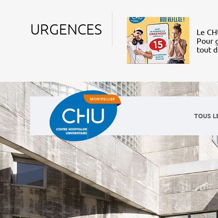
URGENCES
Le CHU
Pour g
tout 
TOUS L