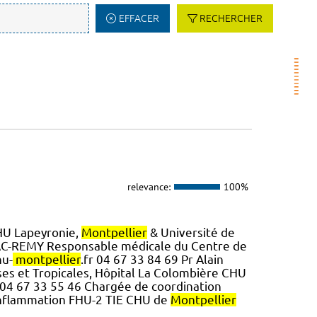
EFFACER
RECHERCHER
relevance:
100%
HU Lapeyronie,
Montpellier
& Université de
AC-REMY Responsable médicale du Centre de
hu-
montpellier
.fr 04 67 33 84 69 Pr Alain
es et Tropicales, Hôpital La Colombière CHU
r 04 67 33 55 46 Chargée de coordination
Inflammation FHU-2 TIE CHU de
Montpellier