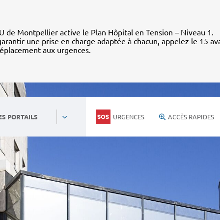
 de Montpellier active le Plan Hôpital en Tension – Niveau 1.
arantir une prise en charge adaptée à chacun, appelez le 15 av
déplacement aux urgences.
URGENCES
ACCÈS RAPIDES
ES PORTAILS