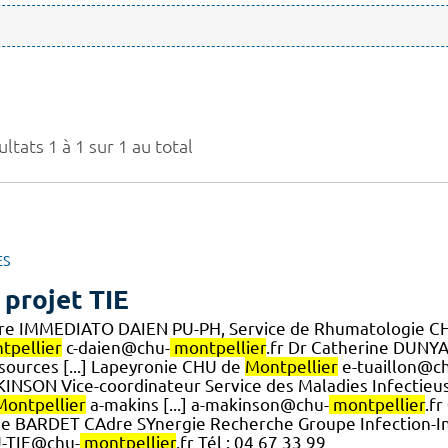
ltats 1 à 1 sur 1 au total
ES
 projet TIE
ire IMMEDIATO DAIEN PU-PH, Service de Rhumatologie C
tpellier
c-daien@chu-
montpellier
.fr Dr Catherine DUNY
sources [...] Lapeyronie CHU de
Montpellier
e-tuaillon@c
INSON Vice-coordinateur Service des Maladies Infectieus
Montpellier
a-makins [...] a-makinson@chu-
montpellier
.f
le BARDET CAdre SYnergie Recherche Groupe Infection-
-TIE@chu-
montpellier
.fr Tél : 04 67 33 99