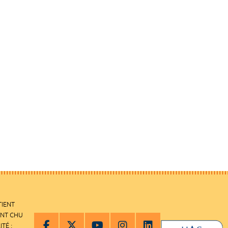
TIENT
ENT CHU
ITÉ :