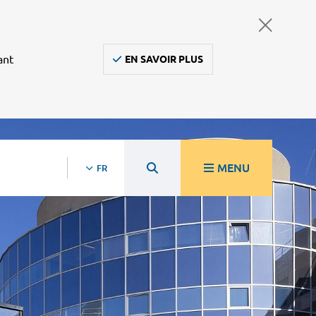
ant
EN SAVOIR PLUS
MENU
FR