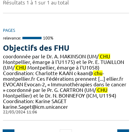
Résultats 1 à 1 sur 1 au total
PAGES
relevance:
100%
Objectifs des FHU
coordonnée par le Dr. A. MAKINSON (UM/
CHU
Montpellier, émarge à l'U1175) et le Pr. E. TUAILLON
(UM/
CHU
Montpellier, émarge à l'U1058) ​
Coordination: Charlotte KAAN c-kaan@
chu
-
montpellier.fr Ces Fédérations prennent [...] ellier.fr
EVOCAN Evocan-2, « Immunothérapies dans le cancer
» coordonné par le Pr. G. CARTRON (UM/
CHU
Montpellier) et le Dr. N. BONNEFOY (ICM, U1194)
Coordination: Karine SAGET
karine.Saget@icm.unicancer
22/03/2024 11:06