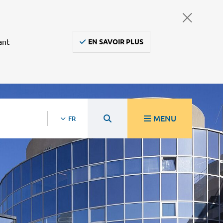
ant
EN SAVOIR PLUS
MENU
FR