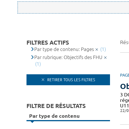
FILTRES ACTIFS
Résu
Par type de contenu: Pages
(1)
Par rubrique: Objectifs des FHU
(1)
PAG
RETIRER TOUS LES FILTRES
Ob
3 D
rég
FILTRE DE RÉSULTATS
U11
22/0
Par type de contenu