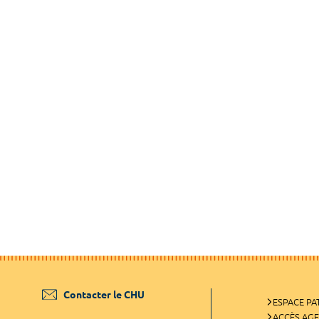
Contacter le CHU
ESPACE PA
ACCÈS AG