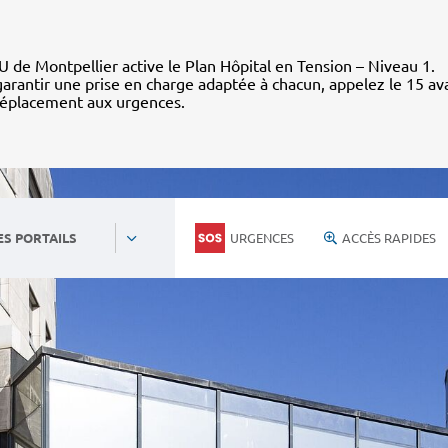
 de Montpellier active le Plan Hôpital en Tension – Niveau 1.
arantir une prise en charge adaptée à chacun, appelez le 15 av
déplacement aux urgences.
URGENCES
ACCÈS RAPIDES
ES PORTAILS