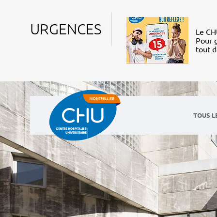
URGENCES
Le CHU
Pour g
tout 
TOUS L