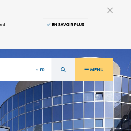
ant
EN SAVOIR PLUS
MENU
FR