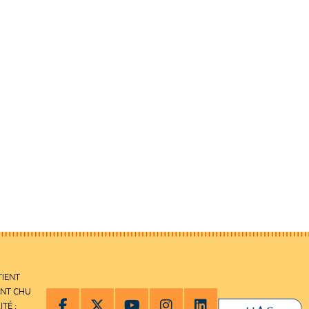
TIENT
ENT CHU
ITÉ :