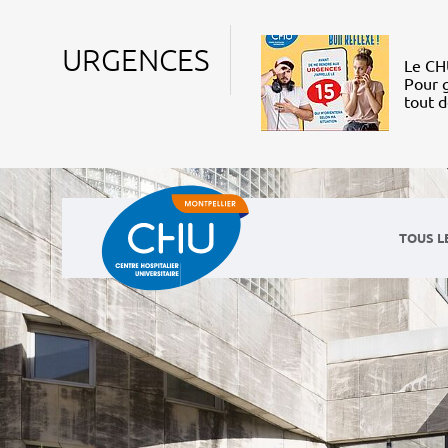
URGENCES
Le CHU
Pour g
tout 
TOUS L