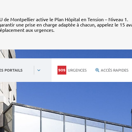
 de Montpellier active le Plan Hôpital en Tension – Niveau 1.
arantir une prise en charge adaptée à chacun, appelez le 15 av
déplacement aux urgences.
URGENCES
ACCÈS RAPIDES
ES PORTAILS