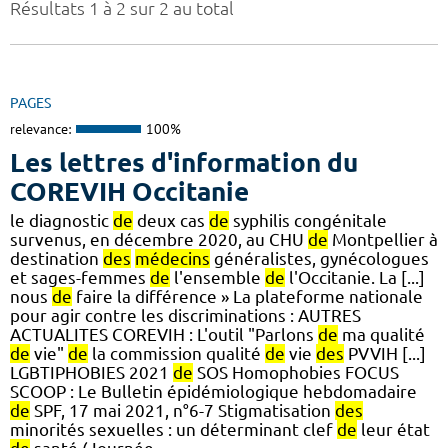
Résultats 1 à 2 sur 2 au total
PAGES
relevance:
100%
Les lettres d'information du
COREVIH Occitanie
le diagnostic
de
deux cas
de
syphilis congénitale
survenus, en décembre 2020, au CHU
de
Montpellier à
destination
des
médecins
généralistes, gynécologues
et sages-femmes
de
l'ensemble
de
l'Occitanie. La [...]
nous
de
faire la différence » La plateforme nationale
pour agir contre les discriminations : AUTRES
ACTUALITES COREVIH : L'outil "Parlons
de
ma qualité
de
vie"
de
la commission qualité
de
vie
des
PVVIH [...]
LGBTIPHOBIES 2021
de
SOS Homophobies FOCUS
SCOOP : Le Bulletin épidémiologique hebdomadaire
de
SPF, 17 mai 2021, n°6-7 Stigmatisation
des
minorités sexuelles : un déterminant clef
de
leur état