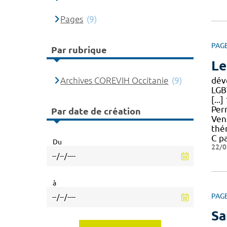
Pages
(9)
PAG
Par rubrique
Le
Archives COREVIH Occitanie
(9)
dév
LGB
[...
Per
Par date de création
Vend
thé
C p
Du
22/0
à
PAG
Sa