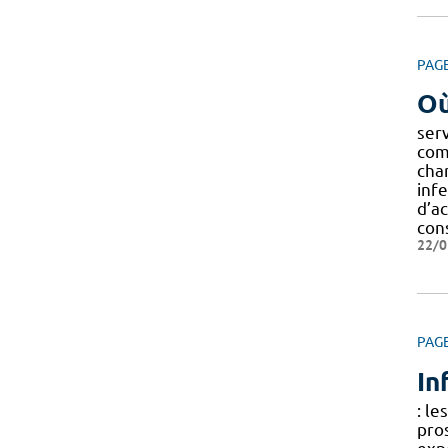
PAG
Où
ser
com
cha
infe
d’a
con
22/0
PAG
In
: le
pro