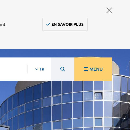
ant
EN SAVOIR PLUS
MENU
FR