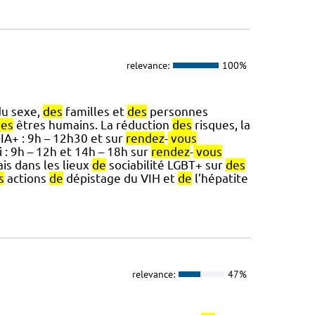
relevance:
100%
du sexe,
des
familles et
des
personnes
des
êtres humains. La réduction
des
risques, la
A+ : 9h – 12h30 et sur
rendez
-
vous
 : 9h – 12h et 14h – 18h sur
rendez
-
vous
is dans les lieux
de
sociabilité LGBT+ sur
des
s
actions
de
dépistage du VIH et
de
l’hépatite
relevance:
47%