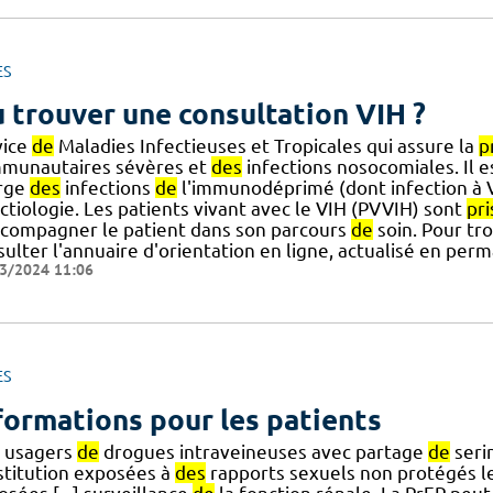
ES
 trouver une consultation VIH ?
vice
de
Maladies Infectieuses et Tropicales qui assure la
p
munautaires sévères et
des
infections nosocomiales. Il e
rge
des
infections
de
l'immunodéprimé (dont infection à V
ctiologie. Les patients vivant avec le VIH (PVVIH) sont
pri
ccompagner le patient dans son parcours
de
soin. Pour tro
sulter l'annuaire d'orientation en ligne, actualisé en pe
3/2024 11:06
ES
formations pour les patients
s usagers
de
drogues intraveineuses avec partage
de
seri
stitution exposées à
des
rapports sexuels non protégés l