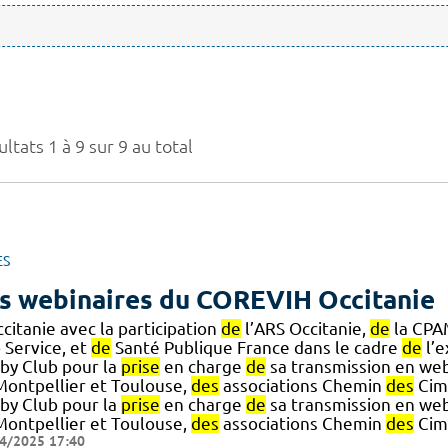
ltats 1 à 9 sur 9 au total
ES
s webinaires du COREVIH Occitanie
citanie avec la participation
de
l’ARS Occitanie,
de
la CP
 Service, et
de
Santé Publique France dans le cadre
de
l’e
by Club pour la
prise
en charge
de
sa transmission en web
ontpellier et Toulouse,
des
associations Chemin
des
Cime
by Club pour la
prise
en charge
de
sa transmission en web
ontpellier et Toulouse,
des
associations Chemin
des
Cime
4/2025 17:40