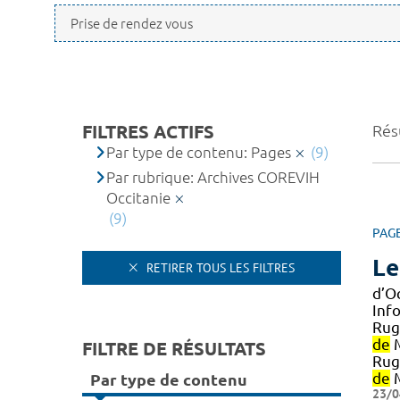
FILTRES ACTIFS
Résu
Par type de contenu: Pages
(9)
Par rubrique: Archives COREVIH
Occitanie
(9)
PAG
Le
RETIRER TOUS LES FILTRES
d’Oc
Info
Rug
de
M
FILTRE DE RÉSULTATS
Rug
de
M
Par type de contenu
23/0