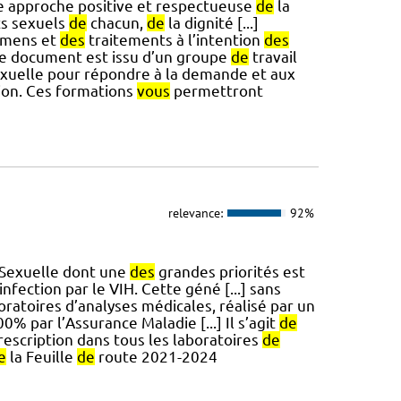
e approche positive et respectueuse
de
la
ts sexuels
de
chacun,
de
la dignité [...]
mens et
des
traitements à l’intention
des
Ce document est issu d’un groupe
de
travail
xuelle pour répondre à la demande et aux
ion. Ces formations
vous
permettront
relevance:
92%
Sexuelle dont une
des
grandes priorités est
’infection par le VIH. Cette géné [...] sans
oratoires d’analyses médicales, réalisé par un
% par l’Assurance Maladie [...] Il s’agit
de
rescription dans tous les laboratoires
de
e
la Feuille
de
route 2021-2024