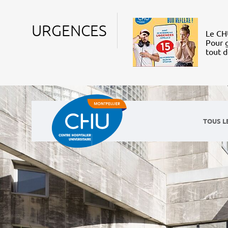
URGENCES
Le CHU
Pour g
tout 
TOUS L