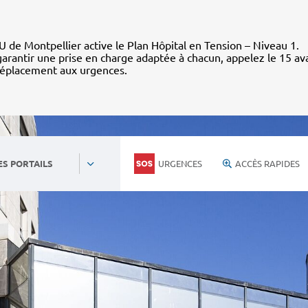
 de Montpellier active le Plan Hôpital en Tension – Niveau 1.
arantir une prise en charge adaptée à chacun, appelez le 15 av
déplacement aux urgences.
URGENCES
ACCÈS RAPIDES
ES PORTAILS