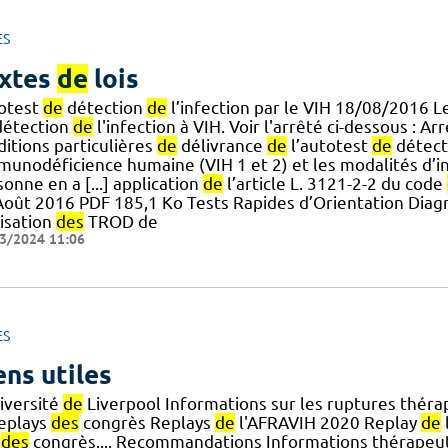
ES
xtes
de
lois
otest
de
détection
de
l’infection par le VIH 18/08/2016 L
étection
de
l'infection à VIH. Voir l'arrêté ci-dessous : Ar
ditions particulières
de
délivrance
de
l’autotest
de
détect
mmunodéficience humaine (VIH 1 et 2) et les modalités 
onne en a [...] application
de
l’article L. 3121-2-2 du code
Août 2016 PDF 185,1 Ko Tests Rapides d’Orientation Dia
lisation
des
TROD de
3/2024 11:06
ES
ens utiles
niversité
de
Liverpool Informations sur les ruptures théra
replays
des
congrès Replays
de
l'AFRAVIH 2020 Replay
de
s
des
congrès,... Recommandations Informations thérapeuti