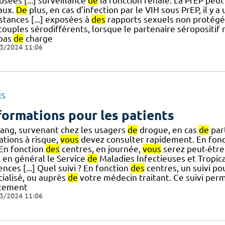
sées [...] surveillance
de
la fonction rénale. La PrEP peut
aux.
De
plus, en cas d’infection par le VIH sous PrEP, il y 
stances [...] exposées à
des
rapports sexuels non protégé
 couples sérodifférents, lorsque le partenaire séropositif
 pas
de
charge
3/2024 11:06
ES
formations pour les patients
sang, survenant chez les usagers
de
drogue, en cas
de
par
ations à risque,
vous
devez consulter rapidement. En fon
] En fonction
des
centres, en journée,
vous
serez peut-être 
, en général le Service
de
Maladies Infectieuses et Tropic
nces [...] Quel suivi ? En fonction
des
centres, un suivi po
cialisé, ou auprès
de
votre médecin traitant. Ce suivi per
itement
3/2024 11:06