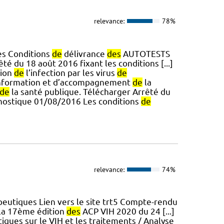
relevance:
78%
es Conditions
de
délivrance
des
AUTOTESTS
rêté du 18 août 2016 fixant les conditions [...]
ion
de
l’infection par les virus
de
d’information et d’accompagnement
de
la
de
la santé publique. Télécharger Arrêté du
gnostique 01/08/2016 Les conditions
de
relevance:
74%
peutiques Lien vers le site trt5 Compte-rendu
la 17ème édition
des
ACP VIH 2020 du 24 [...]
ques sur le VIH et les traitements / Analyse