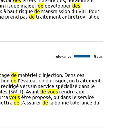
 avoir
des
effets indésirables, notamment
a un risque majeur
de
développer
des
s à haut risque
de
transmission du VIH. Pour
 ne prend pas
de
traitement antirétroviral ou
relevance:
85%
tage
de
matériel d’injection. Dans ces
ction
de
l’évaluation du risque, un traitement
redirigé vers un service spécialisé dans le
ales (SMIT). Avant
de
vous
rendre aux
urra
vous
être proposé, ou dans le service
mettra
de
s’assurer
de
la bonne tolérance du