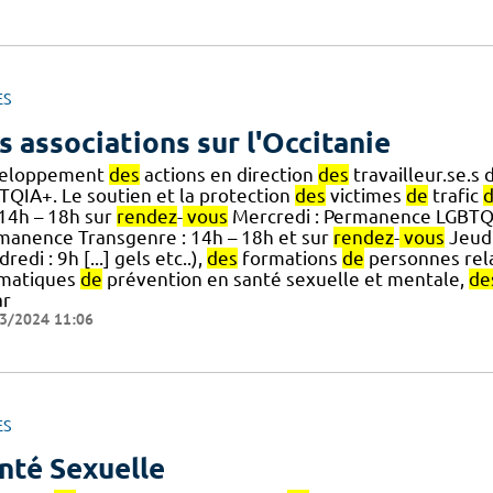
ES
s associations sur l'Occitanie
eloppement
des
actions en direction
des
travailleur.se.s 
TQIA+. Le soutien et la protection
des
victimes
de
trafic
] 14h – 18h sur
rendez
-
vous
Mercredi : Permanence LGBTQI
manence Transgenre : 14h – 18h et sur
rendez
-
vous
Jeudi
redi : 9h [...] gels etc..),
des
formations
de
personnes rela
matiques
de
prévention en santé sexuelle et mentale,
de
ar
3/2024 11:06
ES
nté Sexuelle