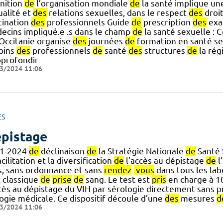
inition
de
l’organisation mondiale
de
la santé implique un
ualité et
des
relations sexuelles, dans le respect
des
droi
tination
des
professionnels Guide
de
prescription
des
exa
ecins impliqué.e .s dans le champ
de
la santé sexuelle : 
] Occitanie organise
des
journées
de
formation en santé se
oins
des
professionnels
de
santé
des
structures
de
la rég
pprofondir
3/2024 11:06
ES
pistage
1-2024
de
déclinaison
de
la Stratégie Nationale
de
Santé 
acilitation et la diversification
de
l’accès au dépistage
de
l
is, sans ordonnance et sans
rendez
-
vous
dans tous les lab
t classique
de
prise
de
sang. Le test est
pris
en charge à 100
ccès au dépistage du VIH par sérologie directement sans p
logie médicale. Ce dispositif découle d’une
des
mesures
d
3/2024 11:06