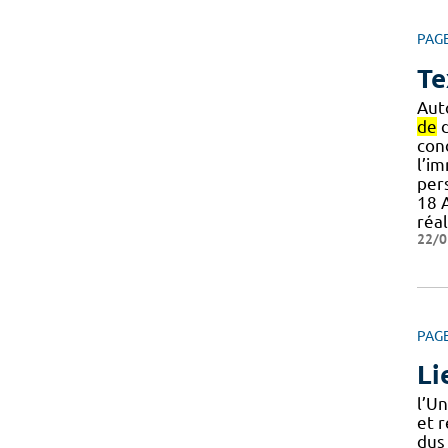
PAG
Te
Aut
de
d
con
l’i
pers
18 
réa
22/0
PAG
Li
l’U
et 
du