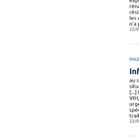
expo
rén
rési
les
n’a
22/0
PAG
In
au 
situ
[...
VIH
urge
spé
tra
22/0