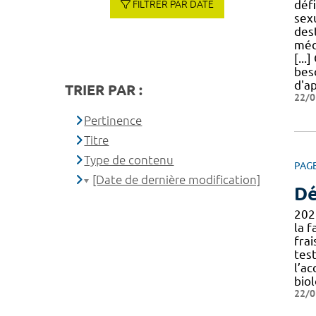
déf
FILTRER PAR DATE
sex
des
méd
[...
bes
d'a
TRIER PAR :
22/0
Pertinence
Titre
Type de contenu
PAG
[Date de dernière modification]
Dé
202
la f
fra
tes
l’a
bio
22/0