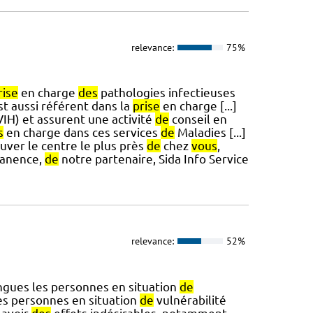
relevance:
75%
rise
en charge
des
pathologies infectieuses
st aussi référent dans la
prise
en charge [...]
IH) et assurent une activité
de
conseil en
s
en charge dans ces services
de
Maladies [...]
uver le centre le plus près
de
chez
vous
,
rmanence,
de
notre partenaire, Sida Info Service
relevance:
52%
ngues les personnes en situation
de
es personnes en situation
de
vulnérabilité