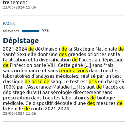
traitement
22/03/2024 11:06
PAGES
relevance:
92%
Dépistage
2021-2024
de
déclinaison
de
la Stratégie Nationale
de
Santé Sexuelle dont une
des
grandes priorités est la
facilitation et la diversification
de
l’accès au dépistage
de
l’infection par le VIH. Cette géné [...] sans frais,
sans ordonnance et sans
rendez
-
vous
dans tous les
laboratoires d’analyses médicales, réalisé par un test
classique
de
prise
de
sang. Le test est
pris
en charge à
100% par l’Assurance Maladie [...] Il s’agit
de
l’accès au
dépistage du VIH par sérologie directement sans
prescription dans tous les laboratoires
de
biologie
médicale. Ce dispositif découle d’une
des
mesures
de
la Feuille
de
route 2021-2024
22/03/2024 11:06