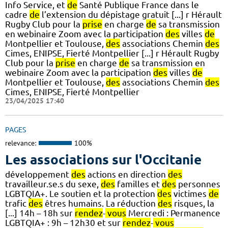
Info Service, et
de
Santé Publique France dans le
cadre
de
l’extension du dépistage gratuit [...] r Hérault
Rugby Club pour la
prise
en charge
de
sa transmission
en webinaire Zoom avec la participation
des
villes
de
Montpellier et Toulouse,
des
associations Chemin
des
Cimes, ENIPSE, Fierté Montpellier [...] r Hérault Rugby
Club pour la
prise
en charge
de
sa transmission en
webinaire Zoom avec la participation
des
villes
de
Montpellier et Toulouse,
des
associations Chemin
des
Cimes, ENIPSE, Fierté Montpellier
23/04/2025 17:40
PAGES
relevance:
100%
Les associations sur l'Occitanie
développement
des
actions en direction
des
travailleur.se.s du sexe,
des
familles et
des
personnes
LGBTQIA+. Le soutien et la protection
des
victimes
de
trafic
des
êtres humains. La réduction
des
risques, la
[...] 14h – 18h sur
rendez
-
vous
Mercredi : Permanence
LGBTQIA+ : 9h – 12h30 et sur
rendez
-
vous