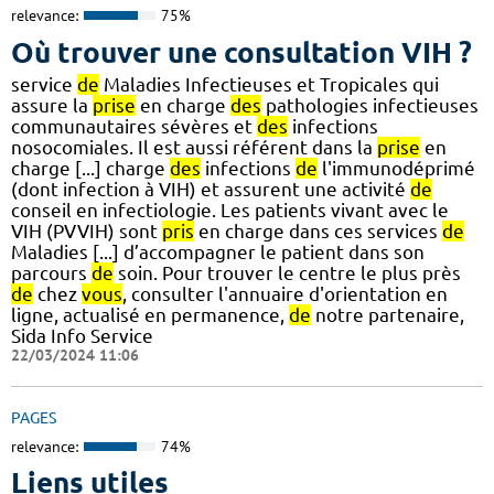
relevance:
75%
Où trouver une consultation VIH ?
service
de
Maladies Infectieuses et Tropicales qui
assure la
prise
en charge
des
pathologies infectieuses
communautaires sévères et
des
infections
nosocomiales. Il est aussi référent dans la
prise
en
charge [...] charge
des
infections
de
l'immunodéprimé
(dont infection à VIH) et assurent une activité
de
conseil en infectiologie. Les patients vivant avec le
VIH (PVVIH) sont
pris
en charge dans ces services
de
Maladies [...] d’accompagner le patient dans son
parcours
de
soin. Pour trouver le centre le plus près
de
chez
vous
, consulter l'annuaire d'orientation en
ligne, actualisé en permanence,
de
notre partenaire,
Sida Info Service
22/03/2024 11:06
PAGES
relevance:
74%
Liens utiles