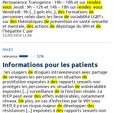
Permanence Transgenre : 14h – 18h et sur
rendez
-
vous
Jeudi : 9h – 12h et 14h – 18h sur
rendez
-
vous
Vendredi : 9h [...] gels etc..),
des
formations
de
personnes relais dans les lieux
de
sociabilité LGBT+
sur
des
thématiques
de
prévention en santé sexuelle
et mentale,
des
actions
de
dépistage du VIH et
de
l’hépatite C par
22/03/2024 11:06
PAGES
relevance:
52%
Informations pour les patients
: les usagers
de
drogues intraveineuses avec partage
de
seringues les personnes en situation
de
prostitution exposées à
des
rapports sexuels non
protégés les personnes en situation
de
vulnérabilité
exposées [...] surveillance
de
la fonction rénale. La
PrEP peut avoir
des
effets indésirables, notamment
rénaux.
De
plus, en cas d’infection par le VIH sous
PrEP, il y a un risque majeur
de
développer
des
résistances [...] exposées à
des
rapports sexuels non