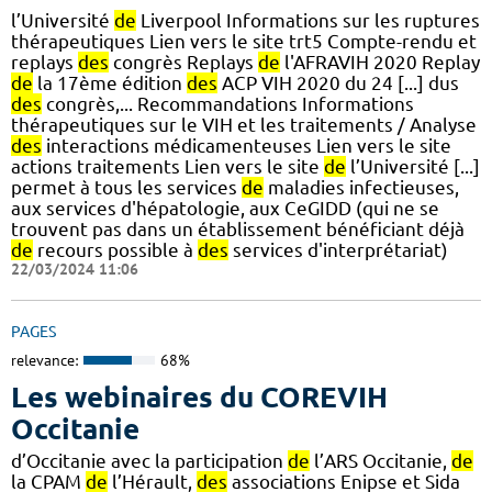
l’Université
de
Liverpool Informations sur les ruptures
thérapeutiques Lien vers le site trt5 Compte-rendu et
replays
des
congrès Replays
de
l'AFRAVIH 2020 Replay
de
la 17ème édition
des
ACP VIH 2020 du 24 [...] dus
des
congrès,... Recommandations Informations
thérapeutiques sur le VIH et les traitements / Analyse
des
interactions médicamenteuses Lien vers le site
actions traitements Lien vers le site
de
l’Université [...]
permet à tous les services
de
maladies infectieuses,
aux services d'hépatologie, aux CeGIDD (qui ne se
trouvent pas dans un établissement bénéficiant déjà
de
recours possible à
des
services d'interprétariat)
22/03/2024 11:06
PAGES
relevance:
68%
Les webinaires du COREVIH
Occitanie
d’Occitanie avec la participation
de
l’ARS Occitanie,
de
la CPAM
de
l’Hérault,
des
associations Enipse et Sida