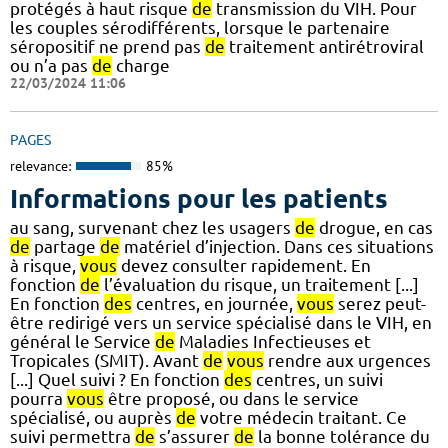
protégés à haut risque
de
transmission du VIH. Pour
les couples sérodifférents, lorsque le partenaire
séropositif ne prend pas
de
traitement antirétroviral
ou n’a pas
de
charge
22/03/2024 11:06
PAGES
relevance:
85%
Informations pour les patients
au sang, survenant chez les usagers
de
drogue, en cas
de
partage
de
matériel d’injection. Dans ces situations
à risque,
vous
devez consulter rapidement. En
fonction
de
l’évaluation du risque, un traitement [...]
En fonction
des
centres, en journée,
vous
serez peut-
être redirigé vers un service spécialisé dans le VIH, en
général le Service
de
Maladies Infectieuses et
Tropicales (SMIT). Avant
de
vous
rendre aux urgences
[...] Quel suivi ? En fonction
des
centres, un suivi
pourra
vous
être proposé, ou dans le service
spécialisé, ou auprès
de
votre médecin traitant. Ce
suivi permettra
de
s’assurer
de
la bonne tolérance du