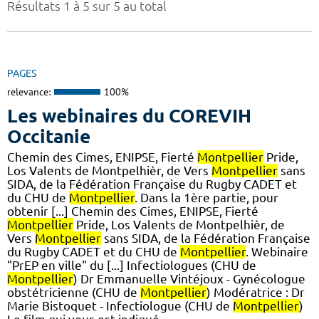
Résultats 1 à 5 sur 5 au total
PAGES
relevance:
100%
Les webinaires du COREVIH
Occitanie
Chemin des Cimes, ENIPSE, Fierté
Montpellier
Pride,
Los Valents de Montpelhièr, de Vers
Montpellier
sans
SIDA, de la Fédération Française du Rugby CADET et
du CHU de
Montpellier
. Dans la 1ère partie, pour
obtenir [...] Chemin des Cimes, ENIPSE, Fierté
Montpellier
Pride, Los Valents de Montpelhièr, de
Vers
Montpellier
sans SIDA, de la Fédération Française
du Rugby CADET et du CHU de
Montpellier
. Webinaire
"PrEP en ville" du [...] Infectiologues (CHU de
Montpellier
) Dr Emmanuelle Vintéjoux - Gynécologue
obstétricienne (CHU de
Montpellier
) Modératrice : Dr
Marie Bistoquet - Infectiologue (CHU de
Montpellier
)