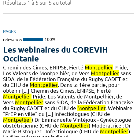
Résultats 1 à 5 sur 5 au total
PAGES
relevance:
100%
Les webinaires du COREVIH
Occitanie
Chemin des Cimes, ENIPSE, Fierté
Montpellier
Pride,
Los Valents de Montpelhièr, de Vers
Montpellier
sans
SIDA, de la Fédération Française du Rugby CADET et
du CHU de
Montpellier
. Dans la 1ère partie, pour
obtenir [...] Chemin des Cimes, ENIPSE, Fierté
Montpellier
Pride, Los Valents de Montpelhièr, de
Vers
Montpellier
sans SIDA, de la Fédération Française
du Rugby CADET et du CHU de
Montpellier
. Webinaire
"PrEP en ville" du [...] Infectiologues (CHU de
Montpellier
) Dr Emmanuelle Vintéjoux - Gynécologue
obstétricienne (CHU de
Montpellier
) Modératrice : Dr
Marie Bistoquet - Infectiologue (CHU de
Montpellier
)