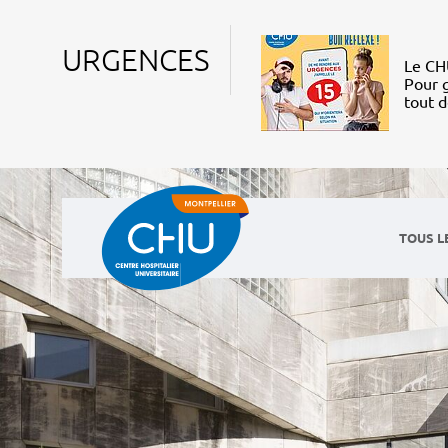
URGENCES
Le CHU
Pour g
tout 
TOUS L