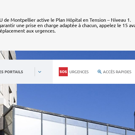
 de Montpellier active le Plan Hôpital en Tension – Niveau 1.
arantir une prise en charge adaptée à chacun, appelez le 15 av
déplacement aux urgences.
URGENCES
ACCÈS RAPIDES
ES PORTAILS