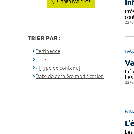
In
FILTRER PAR DATE
Prés
cont
22/0
TRIER PAR :
Pertinence
PAG
Titre
Va
[Type de contenu]
Inf
Date de dernière modification
Les
22/0
PAG
L'
Les