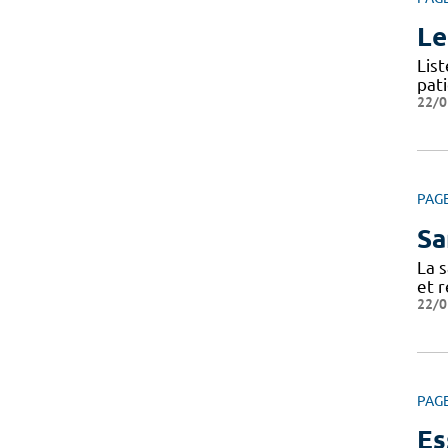
Le
Lis
pat
22/0
PAG
Sa
La s
et r
22/0
PAG
Es