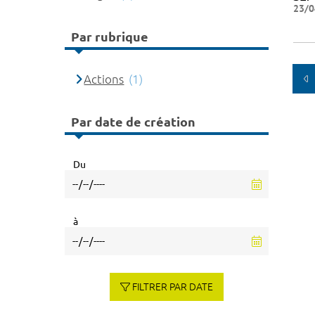
23/0
Par rubrique
Actions
(1)
Par date de création
Du
à
FILTRER PAR DATE