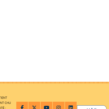
TIENT
ENT CHU
ITÉ :