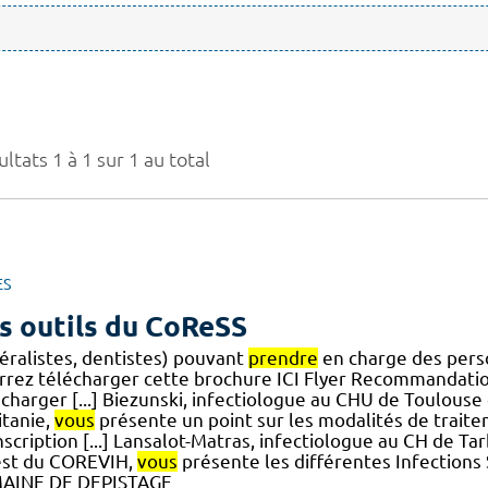
ltats 1 à 1 sur 1 au total
ES
s outils du CoReSS
éralistes, dentistes) pouvant
prendre
en charge des perso
rrez télécharger cette brochure ICI Flyer Recommandatio
écharger [...] Biezunski, infectiologue au CHU de Toulou
itanie,
vous
présente un point sur les modalités de trait
scription [...] Lansalot-Matras, infectiologue au CH de T
st du COREVIH,
vous
présente les différentes Infections
AINE DE DEPISTAGE