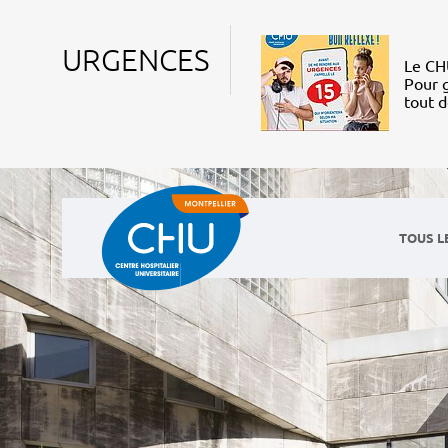
URGENCES
Le CHU
Pour g
tout 
TOUS L