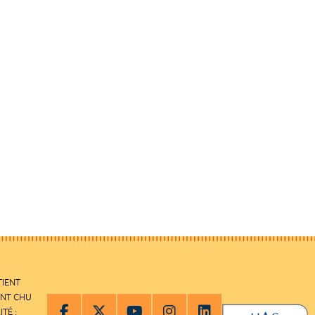
TIENT
ENT CHU
ITÉ :