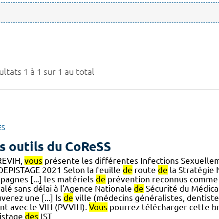
ltats 1 à 1 sur 1 au total
ES
s outils du CoReSS
EVIH,
vous
présente les différentes Infections Sexuelle
EPISTAGE 2021 Selon la feuille
de
route
de
la Stratégie
pagnes [...] les matériels
de
prévention reconnus comme di
nalé sans délai à l'Agence Nationale
de
Sécurité du Médic
verez une [...] ls
de
ville (médecins généralistes, dentis
ant avec le VIH (PVVIH).
Vous
pourrez télécharger cette b
istage
des
IST