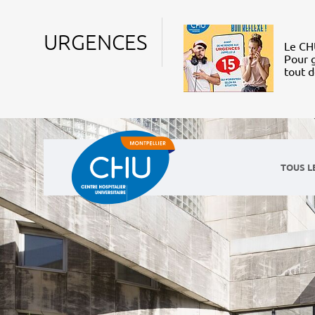
URGENCES
Le CHU
Pour g
tout 
TOUS L