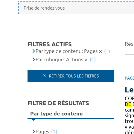
FILTRES ACTIFS
Résu
Par type de contenu: Pages
(1)
Par rubrique: Actions
(1)
RETIRER TOUS LES FILTRES
PAG
Le
COR
FILTRE DE RÉSULTATS
DE
D
cam
Par type de contenu
sig
trou
viv
Pages
(1)
dép