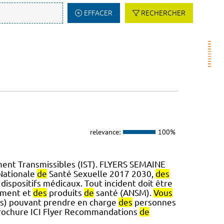
EFFACER
RECHERCHER
relevance:
100%
ment Transmissibles (IST). FLYERS SEMAINE
 Nationale
de
Santé Sexuelle 2017 2030,
des
spositifs médicaux. Tout incident doit être
ament et
des
produits
de
santé (ANSM).
Vous
tes) pouvant prendre en charge
des
personnes
rochure ICI Flyer Recommandations
de