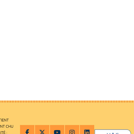
TIENT
ENT CHU
ITÉ :