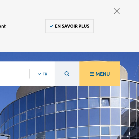
ant
EN SAVOIR PLUS
MENU
FR