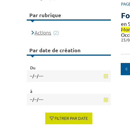
PAG
Fo
Par rubrique
en 
Mon
Actions
(2)
Occ
23/0
Par date de création
Du
à
FILTRER PAR DATE