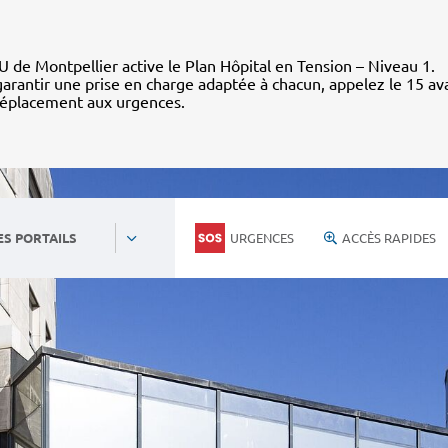
 de Montpellier active le Plan Hôpital en Tension – Niveau 1.
arantir une prise en charge adaptée à chacun, appelez le 15 av
déplacement aux urgences.
URGENCES
ACCÈS RAPIDES
ES PORTAILS