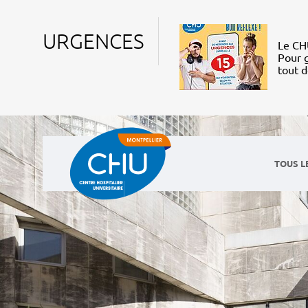
URGENCES
Le CHU
Pour g
tout 
TOUS L