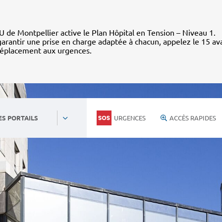
 de Montpellier active le Plan Hôpital en Tension – Niveau 1.
arantir une prise en charge adaptée à chacun, appelez le 15 av
déplacement aux urgences.
URGENCES
ACCÈS RAPIDES
ES PORTAILS