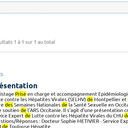
ltats 1 à 1 sur 1 au total
ES
ésentation
istage
Prise
en charge et accompagnement Epidémiologie E
te contre les Hépatites Virales (SELHV)
de
Montpellier et
re
des
Semaines Nationales
de
la Santé Sexuelle en Occita
le soutien
de
l’ARS Occitanie. Il s’agit d’une présentation 
vice Expert
de
Lutte contre les Hépatite Virales du CHU
d
stions/Réponses : Docteur Sophie METIVIER - Service Ex
U
de
Toulouse Hépatite