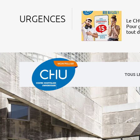
URGENCES
Le CHU
Pour g
tout 
TOUS L