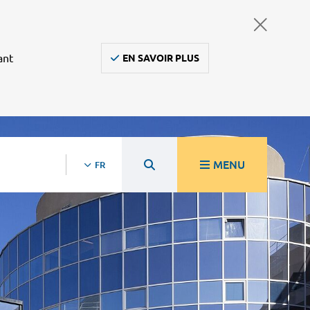
ant
EN SAVOIR PLUS
MENU
FR