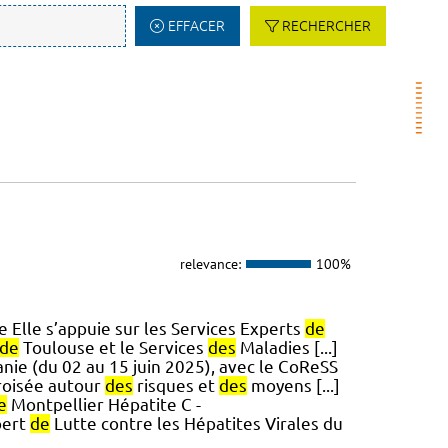
EFFACER
RECHERCHER
relevance:
100%
lle s’appuie sur les Services Experts
de
de
Toulouse et le Services
des
Maladies [...]
nie (du 02 au 15 juin 2025), avec le CoReSS
croisée autour
des
risques et
des
moyens [...]
e
Montpellier Hépatite C -
pert
de
Lutte contre les Hépatites Virales du