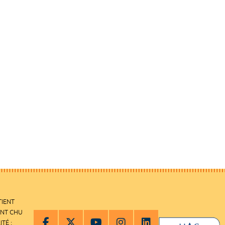
TIENT
ENT CHU
ITÉ :