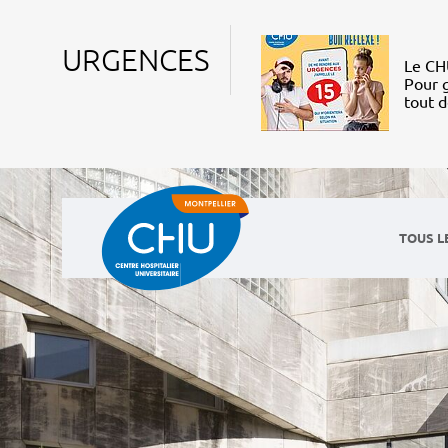
URGENCES
Le CHU
Pour g
tout 
TOUS L