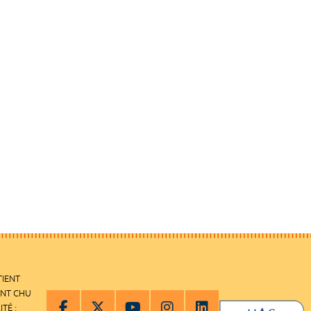
TIENT
ENT CHU
ITÉ :