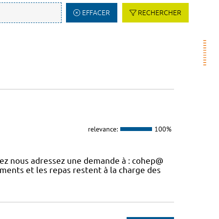
EFFACER
RECHERCHER
relevance:
100%
uvez nous adressez une demande à : cohep@
ements et les repas restent à la charge des