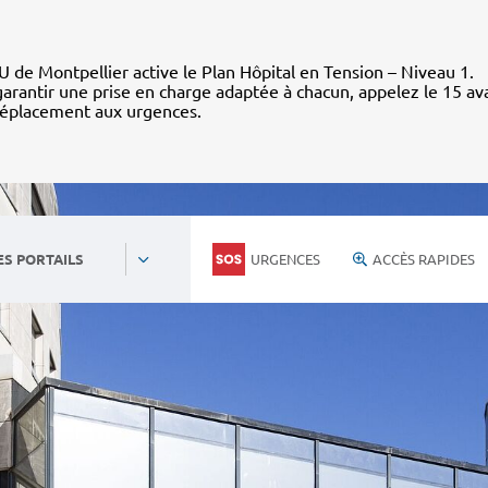
 de Montpellier active le Plan Hôpital en Tension – Niveau 1.
arantir une prise en charge adaptée à chacun, appelez le 15 av
déplacement aux urgences.
URGENCES
ACCÈS RAPIDES
ES PORTAILS