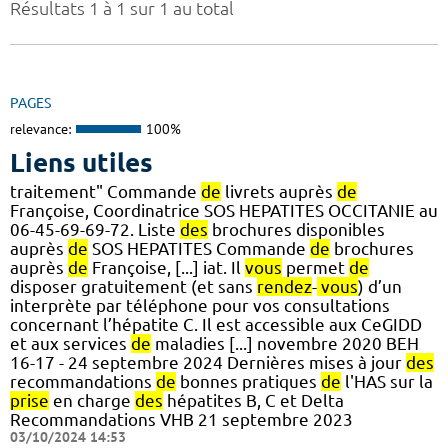
Résultats 1 à 1 sur 1 au total
PAGES
relevance:
100%
Liens utiles
traitement" Commande
de
livrets auprès
de
Françoise, Coordinatrice SOS HEPATITES OCCITANIE au
06-45-69-69-72. Liste
des
brochures disponibles
auprès
de
SOS HEPATITES Commande
de
brochures
auprès
de
Françoise, [...] iat. Il
vous
permet
de
disposer gratuitement (et sans
rendez
-
vous
) d’un
interprète par téléphone pour vos consultations
concernant l’hépatite C. Il est accessible aux CeGIDD
et aux services
de
maladies [...] novembre 2020 BEH
16-17 - 24 septembre 2024 Dernières mises à jour
des
recommandations
de
bonnes pratiques
de
l'HAS sur la
prise
en charge
des
hépatites B, C et Delta
Recommandations VHB 21 septembre 2023
03/10/2024 14:53