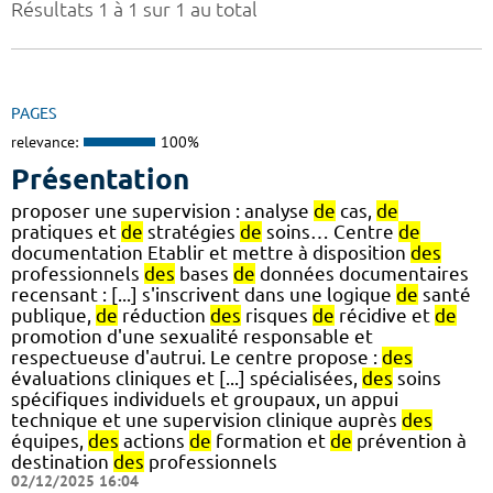
Résultats 1 à 1 sur 1 au total
PAGES
relevance:
100%
Présentation
proposer une supervision : analyse
de
cas,
de
pratiques et
de
stratégies
de
soins… Centre
de
documentation Etablir et mettre à disposition
des
professionnels
des
bases
de
données documentaires
recensant : [...] s'inscrivent dans une logique
de
santé
publique,
de
réduction
des
risques
de
récidive et
de
promotion d'une sexualité responsable et
respectueuse d'autrui. Le centre propose :
des
évaluations cliniques et [...] spécialisées,
des
soins
spécifiques individuels et groupaux, un appui
technique et une supervision clinique auprès
des
équipes,
des
actions
de
formation et
de
prévention à
destination
des
professionnels
02/12/2025 16:04