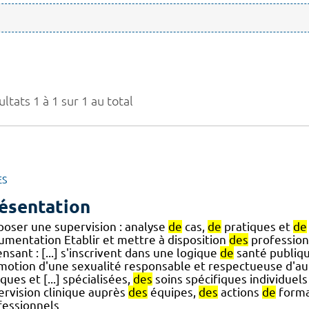
ltats 1 à 1 sur 1 au total
ES
ésentation
poser une supervision : analyse
de
cas,
de
pratiques et
de
umentation Etablir et mettre à disposition
des
professio
nsant : [...] s'inscrivent dans une logique
de
santé publiq
motion d'une sexualité responsable et respectueuse d'aut
iques et [...] spécialisées,
des
soins spécifiques individuel
ervision clinique auprès
des
équipes,
des
actions
de
forma
fessionnels