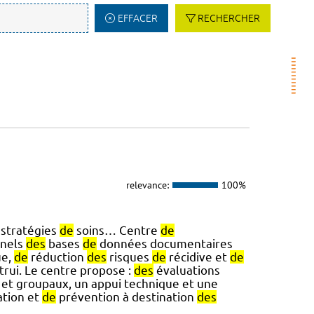
EFFACER
RECHERCHER
relevance:
100%
stratégies
de
soins… Centre
de
nnels
des
bases
de
données documentaires
ue,
de
réduction
des
risques
de
récidive et
de
rui. Le centre propose :
des
évaluations
s et groupaux, un appui technique et une
tion et
de
prévention à destination
des