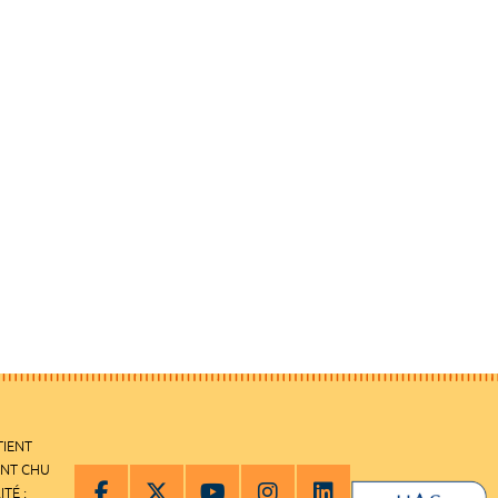
TIENT
ENT CHU
ITÉ :