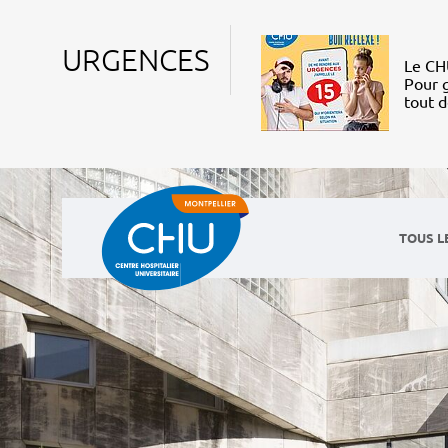
URGENCES
Le CHU
Pour g
tout 
TOUS L