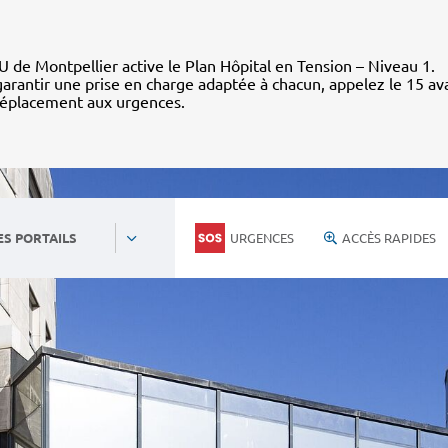
 de Montpellier active le Plan Hôpital en Tension – Niveau 1.
arantir une prise en charge adaptée à chacun, appelez le 15 av
déplacement aux urgences.
URGENCES
ACCÈS RAPIDES
ES PORTAILS