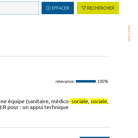
EFFACER
RECHERCHER
relevance:
100%
une équipe (sanitaire, médico-
sociale
,
sociale
,
S-LR pour : un appui technique