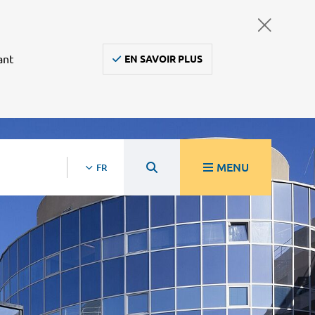
ant
EN SAVOIR PLUS
MENU
FR