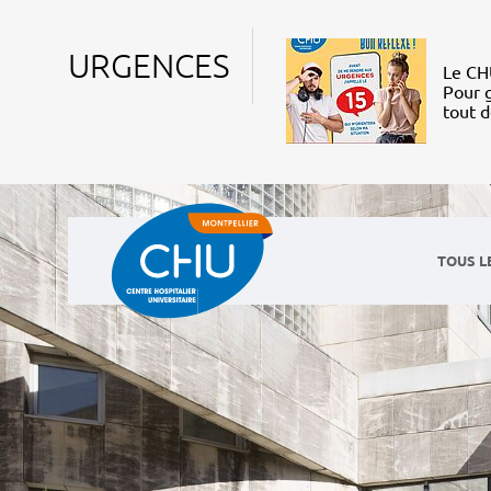
URGENCES
Le CHU
Pour g
tout 
TOUS L