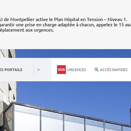
 de Montpellier active le Plan Hôpital en Tension – Niveau 1.
arantir une prise en charge adaptée à chacun, appelez le 15 av
déplacement aux urgences.
URGENCES
ACCÈS RAPIDES
ES PORTAILS