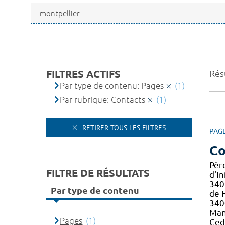
FILTRES ACTIFS
Résu
Par type de contenu: Pages
(1)
Par rubrique: Contacts
(1)
RETIRER TOUS LES FILTRES
PAG
Co
Pèr
FILTRE DE RÉSULTATS
d'I
34
Par type de contenu
de 
34
Man
Pages
(1)
Ced