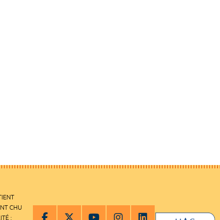
TIENT
ENT CHU
ITÉ :