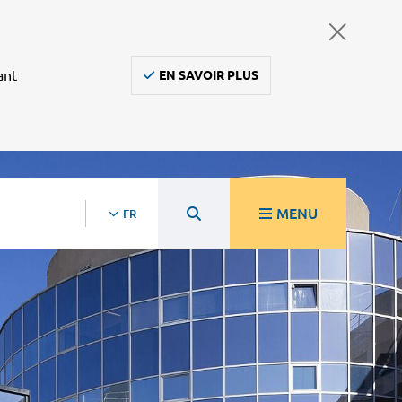
ant
EN SAVOIR PLUS
MENU
FR