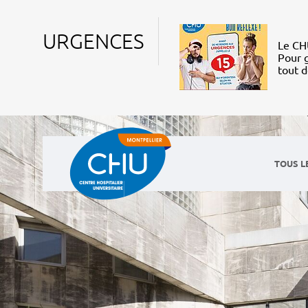
URGENCES
Le CHU
Pour g
tout 
TOUS L