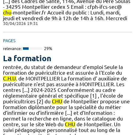
[...] des Cadres de Santé, 1146, Avenue du Père Soulas
- 34295 Montpellier cedex 5 Email : cfph-ifcs-sec@
chu
-montpellier.fr Accueil du public : Lundi, mardi,
jeudi et vendredi de 9h à 12h de 14h à 16h. Mercredi
30/04/2026 19:31
PAGES
relevance:
29%
La formation
rentrée, du statut de demandeur d'emploi Seule la
formation de puéricultrice est assurée à l'Ecole du
C.H.U
. de MONTPELLIER La formation d' auxiliaire de
puériculture n'est pas assurée à MONTPELLIER. Les
centres [...] 2024-2025 Conformément au cadre
réglementaire général et spécifique [1] , l’école de
puéricultrices [2] du
CHU
de Montpellier propose une
formation diplômante pour la spécialité du métier
d’infirmier ou d’infirmière [...] et d’Information :
permet la recherche en ligne, dans le catalogue du
centre, sur le site Web du
CHU
de Montpellier. Un
suivi pédagogique personnalisé tout au long de la