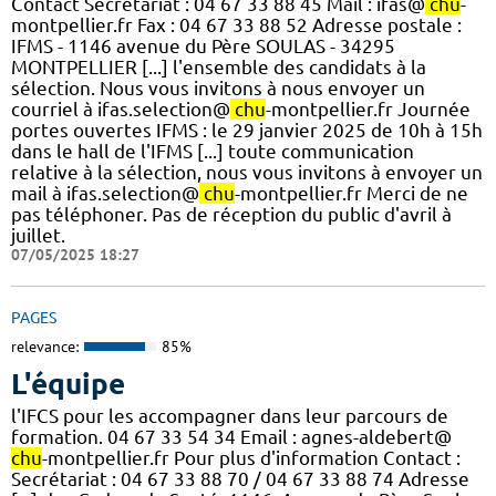
Contact Secrétariat : 04 67 33 88 45 Mail : ifas@
chu
-
montpellier.fr Fax : 04 67 33 88 52 Adresse postale :
IFMS - 1146 avenue du Père SOULAS - 34295
MONTPELLIER [...] l'ensemble des candidats à la
sélection. Nous vous invitons à nous envoyer un
courriel à ifas.selection@
chu
-montpellier.fr Journée
portes ouvertes IFMS : le 29 janvier 2025 de 10h à 15h
dans le hall de l'IFMS [...] toute communication
relative à la sélection, nous vous invitons à envoyer un
mail à ifas.selection@
chu
-montpellier.fr Merci de ne
pas téléphoner. Pas de réception du public d'avril à
juillet.
07/05/2025 18:27
PAGES
relevance:
85%
L'équipe
l'IFCS pour les accompagner dans leur parcours de
formation. 04 67 33 54 34 Email : agnes-aldebert@
chu
-montpellier.fr Pour plus d'information Contact :
Secrétariat : 04 67 33 88 70 / 04 67 33 88 74 Adresse