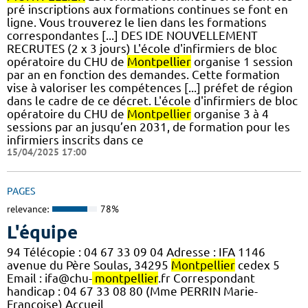
pré inscriptions aux formations continues se font en
ligne. Vous trouverez le lien dans les formations
correspondantes [...] DES IDE NOUVELLEMENT
RECRUTES (2 x 3 jours) L'école d'infirmiers de bloc
opératoire du CHU de
Montpellier
organise 1 session
par an en fonction des demandes. Cette formation
vise à valoriser les compétences [...] préfet de région
dans le cadre de ce décret. L'école d'infirmiers de bloc
opératoire du CHU de
Montpellier
organise 3 à 4
sessions par an jusqu’en 2031, de formation pour les
infirmiers inscrits dans ce
15/04/2025 17:00
PAGES
relevance:
78%
L'équipe
94 Télécopie : 04 67 33 09 04 Adresse : IFA 1146
avenue du Père Soulas, 34295
Montpellier
cedex 5
Email : ifa@chu-
montpellier
.fr Correspondant
handicap : 04 67 33 08 80 (Mme PERRIN Marie-
Françoise) Accueil