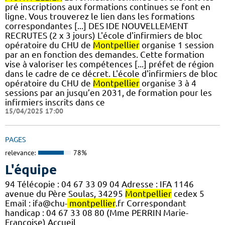
pré inscriptions aux formations continues se font en
ligne. Vous trouverez le lien dans les formations
correspondantes [...] DES IDE NOUVELLEMENT
RECRUTES (2 x 3 jours) L'école d'infirmiers de bloc
opératoire du CHU de
Montpellier
organise 1 session
par an en fonction des demandes. Cette formation
vise à valoriser les compétences [...] préfet de région
dans le cadre de ce décret. L'école d'infirmiers de bloc
opératoire du CHU de
Montpellier
organise 3 à 4
sessions par an jusqu’en 2031, de formation pour les
infirmiers inscrits dans ce
15/04/2025 17:00
PAGES
relevance:
78%
L'équipe
94 Télécopie : 04 67 33 09 04 Adresse : IFA 1146
avenue du Père Soulas, 34295
Montpellier
cedex 5
Email : ifa@chu-
montpellier
.fr Correspondant
handicap : 04 67 33 08 80 (Mme PERRIN Marie-
Françoise) Accueil