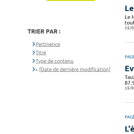
Le
Le 
tou
15/0
TRIER PAR :
Pertinence
Titre
PAG
Type de contenu
Ev
[Date de dernière modification]
Tau
87.
15/0
PAG
L'