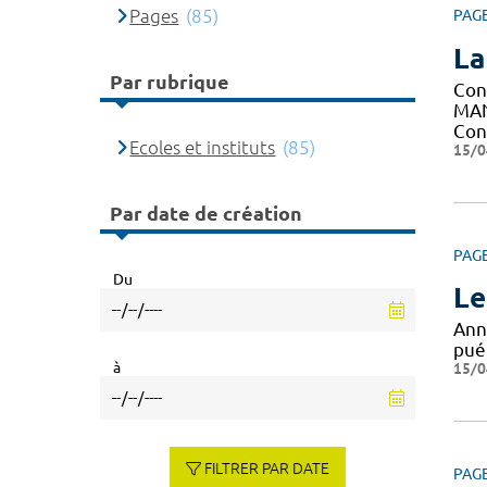
Pages
(85)
PAG
La
Par rubrique
Con
MAN
Con
Ecoles et instituts
(85)
15/0
Par date de création
PAG
Du
Le
Ann
puér
à
15/0
FILTRER PAR DATE
PAG