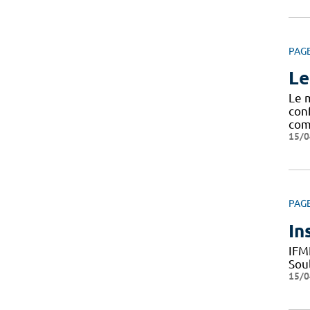
PAG
Le
Le 
con
com
15/0
PAG
In
IFM
Sou
15/0