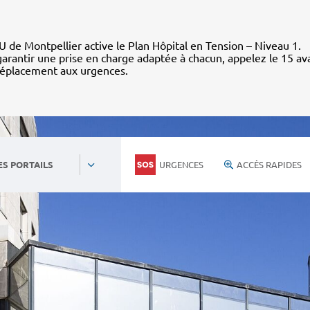
 de Montpellier active le Plan Hôpital en Tension – Niveau 1.
arantir une prise en charge adaptée à chacun, appelez le 15 av
déplacement aux urgences.
URGENCES
ACCÈS RAPIDES
ES PORTAILS