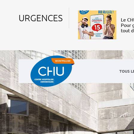
URGENCES
Le CHU
Pour g
tout 
TOUS L