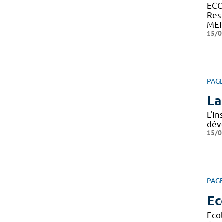
ECO
Res
MER
15/0
PAG
La
L'I
dév
15/0
PAG
Ec
Eco