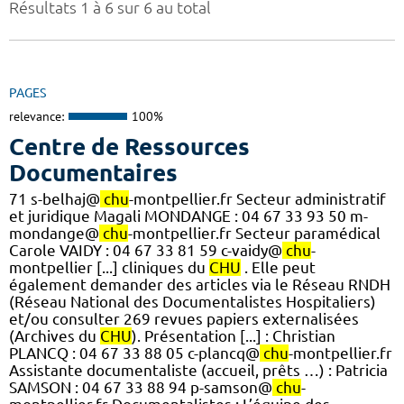
Résultats 1 à 6 sur 6 au total
PAGES
relevance:
100%
Centre de Ressources
Documentaires
71 s-belhaj@
chu
-montpellier.fr Secteur administratif
et juridique Magali MONDANGE : 04 67 33 93 50 m-
mondange@
chu
-montpellier.fr Secteur paramédical
Carole VAIDY : 04 67 33 81 59 c-vaidy@
chu
-
montpellier [...] cliniques du
CHU
. Elle peut
également demander des articles via le Réseau RNDH
(Réseau National des Documentalistes Hospitaliers)
et/ou consulter 269 revues papiers externalisées
(Archives du
CHU
). Présentation [...] : Christian
PLANCQ : 04 67 33 88 05 c-plancq@
chu
-montpellier.fr
Assistante documentaliste (accueil, prêts …) : Patricia
SAMSON : 04 67 33 88 94 p-samson@
chu
-