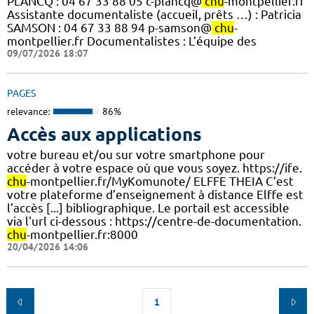
PLANCQ : 04 67 33 88 05 c-plancq@
chu
-montpellier.fr
Assistante documentaliste (accueil, prêts …) : Patricia
SAMSON : 04 67 33 88 94 p-samson@
chu
-
montpellier.fr Documentalistes : L’équipe des
09/07/2026 18:07
PAGES
relevance:
86%
Accès aux applications
votre bureau et/ou sur votre smartphone pour
accéder à votre espace où que vous soyez. https://ife.
chu
-montpellier.fr/MyKomunote/ ELFFE THEIA C’est
votre plateforme d’enseignement à distance Elffe est
l’accès [...] bibliographique. Le portail est accessible
via l'url ci-dessous : https://centre-de-documentation.
chu
-montpellier.fr:8000
20/04/2026 14:06
1