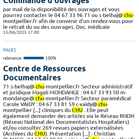
Commande d'ouvrages
par mail de la disponibilité des ouvrages et vous
pourrez contacter le 04 67 33 96 71 ou s-belhaj@
chu
-
montpellier.fr afin de convenir d’un rendez-vous pour
le retrait du ou des ouvrages. Doc. médicale
15/04/2025 17:00
PAGES
relevance:
100%
Centre de Ressources
Documentaires
71 s-belhaj@
chu
-montpellier.fr Secteur administratif
et juridique Magali MONDANGE : 04 67 33 93 50 m-
mondange@
chu
-montpellier.fr Secteur paramédical
Carole VAIDY : 04 67 33 81 59 c-vaidy@
chu
-
montpellier [...] cliniques du
CHU
. Elle peut
également demander des articles via le Réseau RNDH
(Réseau National des Documentalistes Hospitaliers)
et/ou consulter 269 revues papiers externalisées
(Archives du
CHU
). Présentation [...] : Christian