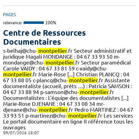
PAGES
relevance:
100%
Centre de Ressources
Documentaires
s-belhaj@chu-
montpellier
.fr Secteur administratif et
juridique Magali MONDANGE : 04 67 33 93 50 m-
mondange@chu-
montpellier
.fr Secteur paramédical
Carole VAIDY : 04 67 33 81 59 c-vaidy@chu-
montpellier
.fr Marie-Rose [...] Christian PLANCQ : 04
67 33 88 05 c-plancq@chu-
montpellier
.fr Assistante
documentaliste (accueil, prêts …) : Patricia SAMSON :
04 67 33 88 94 p-samson@chu-
montpellier
.fr
Documentalistes : L’équipe des documentalistes [...]
Marie-Rose DJENANE : 04 67 33 08 34 mr-
djenane@chu-
montpellier
.fr Pedro MARTINEZ : 04 67
33 93 51 p-martinez@chu-
montpellier
.fr Les services
Le portail documentaire en ligne Il référence tous les
ouvrages
09/07/2026 18:07