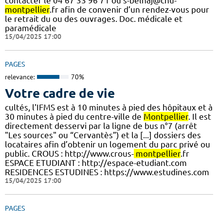
contacter le 04 67 33 96 71 ou s-belhaj@chu-
montpellier
.fr afin de convenir d’un rendez-vous pour
le retrait du ou des ouvrages. Doc. médicale et
paramédicale
15/04/2025 17:00
PAGES
relevance:
70%
Votre cadre de vie
cultés, l'IFMS est à 10 minutes à pied des hôpitaux et à
30 minutes à pied du centre-ville de
Montpellier
. Il est
directement desservi par la ligne de bus n°7 (arrêt
"Les sources" ou “Cervantès”) et la [...] dossiers des
locataires afin d’obtenir un logement du parc privé ou
public. CROUS : http://www.crous-
montpellier
.fr
ESPACE ETUDIANT : http://espace-etudiant.com
RESIDENCES ESTUDINES : https://www.estudines.com
15/04/2025 17:00
PAGES