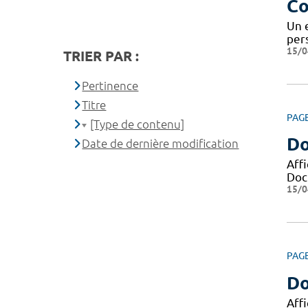
Co
Un 
pers
15/0
TRIER PAR :
Pertinence
Titre
PAG
[Type de contenu]
Do
Date de dernière modification
Aff
Docu
15/0
PAG
Do
Aff