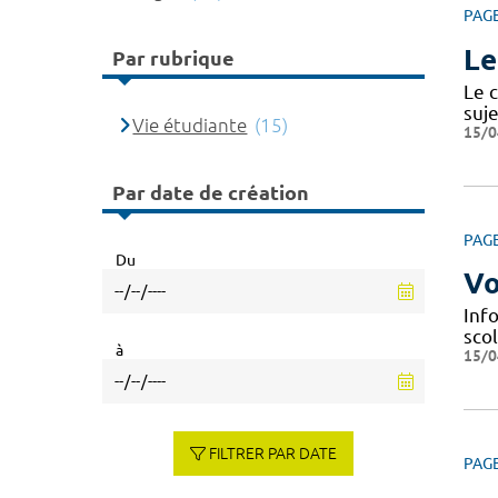
PAG
Le
Par rubrique
Le c
suje
Vie étudiante
(15)
15/0
Par date de création
PAG
Du
Vo
Info
scol
à
15/0
FILTRER PAR DATE
PAG