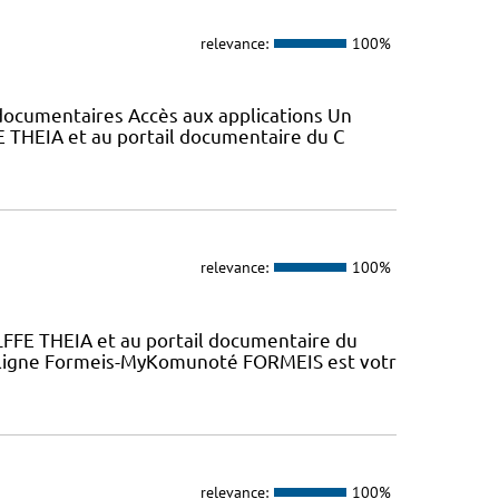
relevance:
100%
s documentaires Accès aux applications Un
E THEIA et au portail documentaire du C
relevance:
100%
LFFE THEIA et au portail documentaire du
n ligne Formeis-MyKomunoté FORMEIS est votr
relevance:
100%