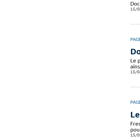
Docu
15/0
PAG
Do
Le 
ains
15/0
PAG
Le
Fre
pou
15/0