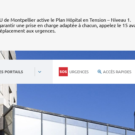
 de Montpellier active le Plan Hôpital en Tension – Niveau 1.
arantir une prise en charge adaptée à chacun, appelez le 15 av
déplacement aux urgences.
URGENCES
ACCÈS RAPIDES
ES PORTAILS