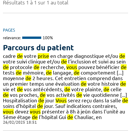
Résultats 1 à 1 sur 1 au total
PAGES
relevance:
100%
Parcours du patient
cadre
de
votre
prise
en charge diagnostique et/ou
de
votre suivi clinique et/ou
de
l’inclusion et suivi au sein
de
protocole
de
recherche,
vous
pouvez bénéficier
de
tests
de
mémoire,
de
langage,
de
comportement [...]
moyenne
de
2 heures. Cet entretien comprend dans
un premier temps une évaluation
de
votre histoire
de
vie et
de
vos antécédents,
de
votre plainte,
de
celle
de
vos proches,
de
vos activités
de
vie quotidienne [...]
Hospitalisation
de
jour
Vous
serez reçu dans la salle
de
soins d’hôpital
de
jour. Sauf indications contraires,
vous
devez
vous
présenter à 8h à jeûn dans l’unité au
5ème étage
de
l’hôpital Gui
de
Chauliac, en
26/02/2025 18:51