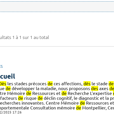
ltats 1 à 1 sur 1 au total
ES
cueil
Dès
les stades précoces
de
ces affections,
dès
le stade
de
que
de
développer la maladie, nous proposons
des
axes
d
tre Mémoire
de
Ressources et
de
Recherche L’expertise
facteurs
de
risque
de
déclin cognitif, le diagnostic et la p
echerches innovantes. Centre Mémoire
de
Ressources e
portementale Consultation mémoire
de
Montpellier, Ce
2/2025 17:26