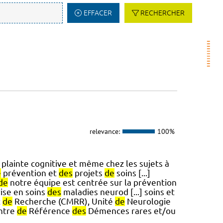
EFFACER
RECHERCHER
relevance:
100%
plainte cognitive et même chez les sujets à
e
prévention et
des
projets
de
soins [...]
de
notre équipe est centrée sur la prévention
rise en soins
des
maladies neurod [...] soins et
t
de
Recherche (CMRR), Unité
de
Neurologie
ntre
de
Référence
des
Démences rares et/ou