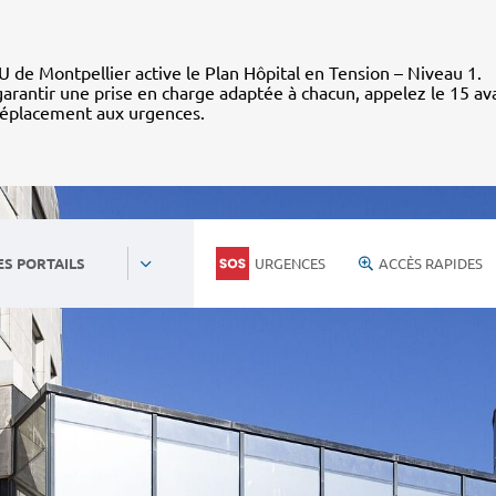
 de Montpellier active le Plan Hôpital en Tension – Niveau 1.
arantir une prise en charge adaptée à chacun, appelez le 15 av
déplacement aux urgences.
URGENCES
ACCÈS RAPIDES
ES PORTAILS