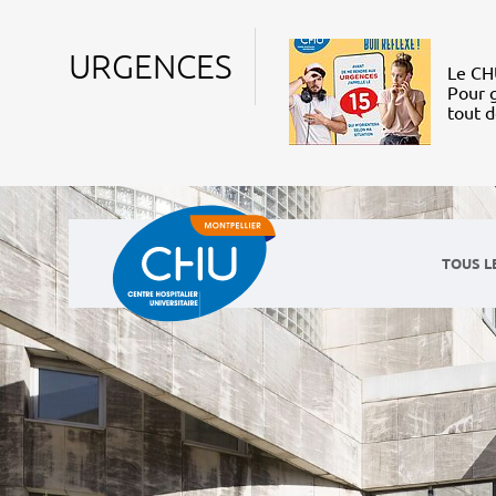
URGENCES
Le CHU
Pour g
tout 
TOUS L