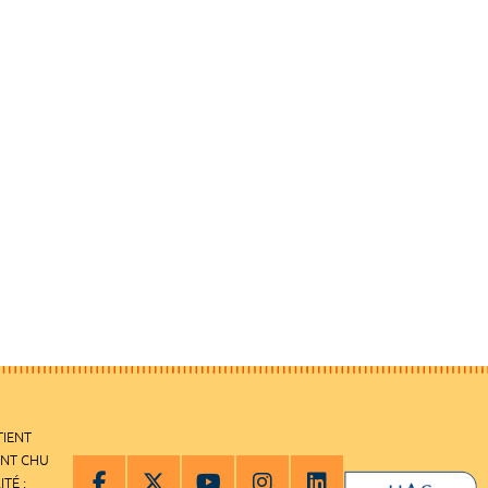
TIENT
ENT CHU
ITÉ :