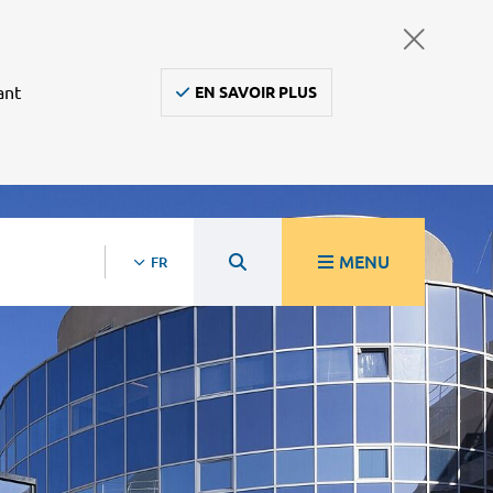
ant
EN SAVOIR PLUS
MENU
FR