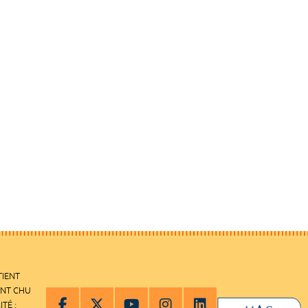
TIENT
ENT CHU
ITÉ :