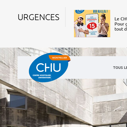
URGENCES
Le CHU
Pour g
tout 
TOUS L