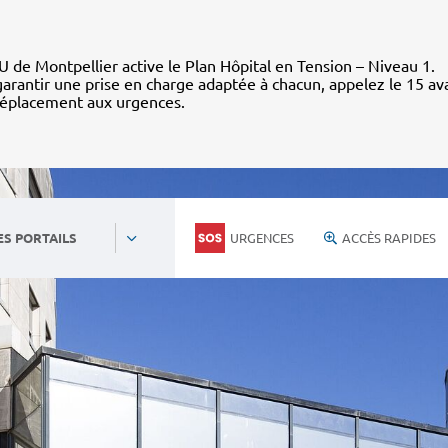
 de Montpellier active le Plan Hôpital en Tension – Niveau 1.
arantir une prise en charge adaptée à chacun, appelez le 15 av
déplacement aux urgences.
URGENCES
ACCÈS RAPIDES
ES PORTAILS