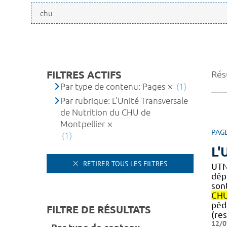
FILTRES ACTIFS
Résu
Par type de contenu: Pages
(1)
Par rubrique: L'Unité Transversale
de Nutrition du CHU de
Montpellier
PAG
(1)
L'
RETIRER TOUS LES FILTRES
UTN
dépi
sont
CH
pédi
FILTRE DE RÉSULTATS
(re
12/0