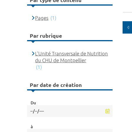
Par type de contenu
Pages
(1)
Par rubrique
L'Unité Transversale de Nutrition
du CHU de Montpellier
(1)
Par date de création
Du
à