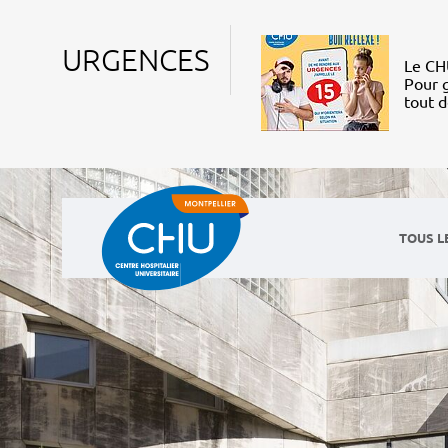
URGENCES
Le CHU
Pour g
tout 
TOUS L