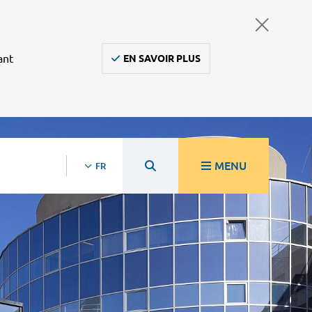
ant
EN SAVOIR PLUS
MENU
FR