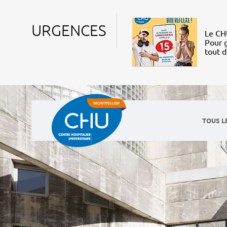
URGENCES
Le CHU
Pour g
tout 
TOUS L