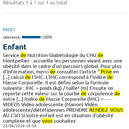
Résultats 1 à 1 sur 1 au total
PAGES
relevance:
100%
Enfant
Service
de
Nutrition-Diabétologie du CHU
de
Montpellier - accueille les personnes vivant avec une
obésité dans le cadre d'un parcours global. Pour plus
d'information, merci
de
consulter l'article “
Prise
en
[...] calcul
de
l’IMC. L’IMC correspond à l’Indice
de
Masse Corporelle. Il est défini selon la formule
suivante : IMC = poids (kg) / taille² (m) Ensuite on
reporte cette valeur sur la courbe
de
corpulence
de
votre [...] Indice
de
Masse Corporelle (IMC) = -- --
VIDEOS Vidéo adolescente (Manon) Vidéo
adolescente/diététiciennes PRENDRE
RENDEZ
-
VOUS
AU CSO Si votre enfant est en situation d'obésité
complexe et que
vous
souhaitez
25/06/2026 18:34