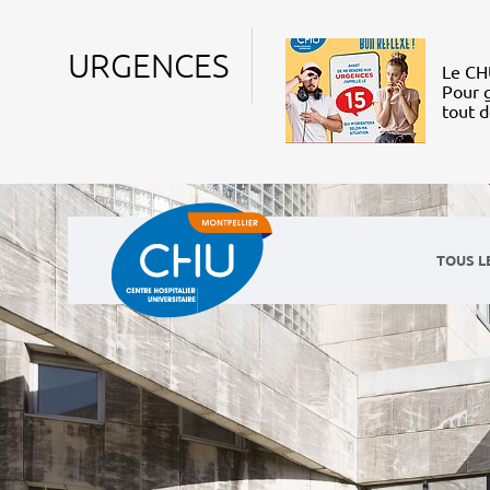
URGENCES
Le CHU
Pour g
tout 
TOUS L