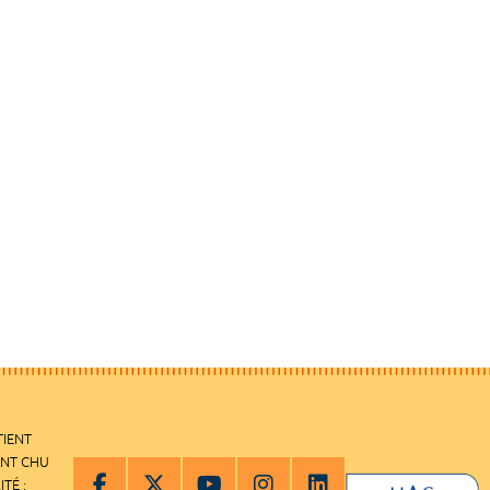
TIENT
ENT CHU
ITÉ :