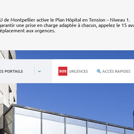
 de Montpellier active le Plan Hôpital en Tension – Niveau 1.
arantir une prise en charge adaptée à chacun, appelez le 15 av
déplacement aux urgences.
URGENCES
ACCÈS RAPIDES
ES PORTAILS