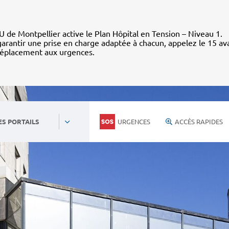
 de Montpellier active le Plan Hôpital en Tension – Niveau 1.
arantir une prise en charge adaptée à chacun, appelez le 15 av
déplacement aux urgences.
URGENCES
ACCÈS RAPIDES
ES PORTAILS