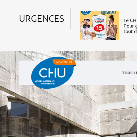
URGENCES
Le CHU
Pour g
tout 
TOUS L