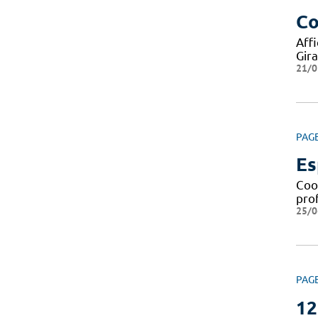
Co
Aff
Gir
21/0
PAG
Es
Coor
prof
25/0
PAG
12