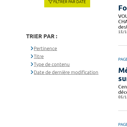
FILTRER PAR DATE
Fo
VOU
CHA
des
15/1
TRIER PAR :
Pertinence
Titre
PAG
Type de contenu
Mé
Date de dernière modification
su
Cent
déc
05/1
PAG