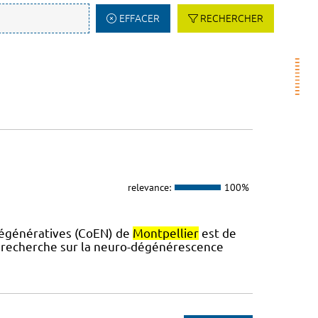
EFFACER
RECHERCHER
relevance:
100%
dégénératives (CoEN) de
Montpellier
est de
la recherche sur la neuro-dégénérescence