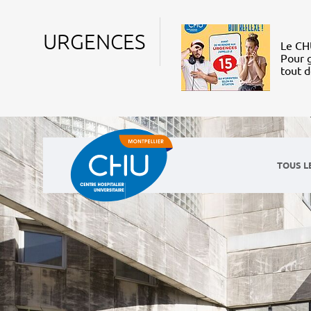
URGENCES
Le CHU
Pour g
tout 
TOUS L