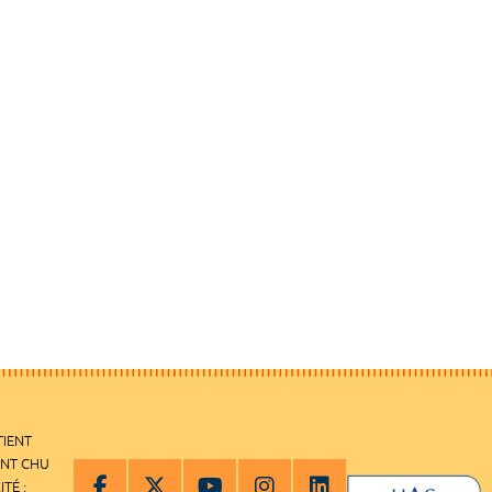
TIENT
ENT CHU
ITÉ :