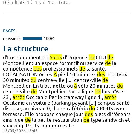
Résultats 1 à 1 sur 1 au total
PAGES
relevance:
100%
La structure
d’Enseignement en
Soins
d’Urgence
du
CHU
de
Montpellier : un espace formatif au service
de
la
compétence
des
professionnels
de
la santé.
LOCALISATION Accès
A
pied 10 minutes
des
hôpitaux
50 minutes
du
centre-ville [...] centre-ville
de
Montpellier. En trottinette ou
à
vélo 20 minutes
du
centre-ville
de
Montpellier Par la ligne
de
bus n°6 et
23 ,
arrêt
Occitanie Par le tramway ligne 1 ,
arrêt
Occitanie en voiture (parking payant [...] campus santé
dispose, au niveau 0, d'une cafétéria
du
CROUS avec
terrasse. Elle propose chaque jour
des
plats différents
ainsi que
de
la petite restauration
de
type sandwich et
snacking. Petits commerces Le
18/05/2026 18:48