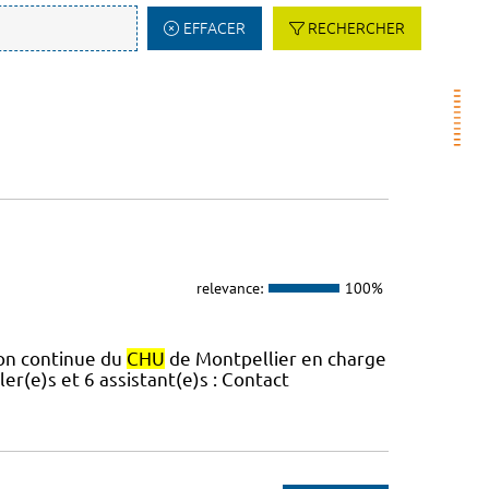
EFFACER
RECHERCHER
relevance:
100%
ion continue du
CHU
de Montpellier en charge
er(e)s et 6 assistant(e)s : Contact