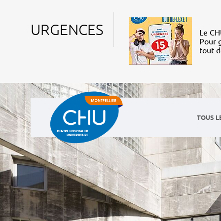
URGENCES
Le CHU
Pour g
tout 
TOUS L