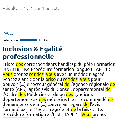
Résultats 1 à 1 sur 1 au total
PAGES
relevance:
100%
Inclusion & Egalité
professionnelle
: Liste
des
correspondants handicap du pôle Formation
JPG 318,1 Ko Procédure formation longue ETAPE 1 :
Vous
prenez
rendez
-
vous
avec un médecin agréé
Pensez à anticiper la
prise
du
rendez
-
vous
pour
pouvoir [...] directeur général
de
l’agence régionale
de
santé (ARS), après avis du Conseil départemental
de
l'Ordre
des
Médecins et du ou
des
syndicats
départementaux
des
médecins Il est recommandé
de
demander ces am [...] œuvre au regard
de
l’avis
formulé par le Médecin agréé et
de
la faisabilité.
Procédure formation à l'IFSI ETAPE 1 :
Vous
prenez