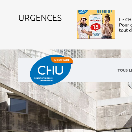
URGENCES
Le CHU
Pour g
tout 
TOUS L