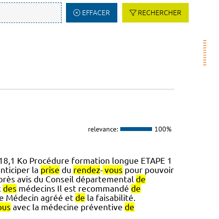
EFFACER
RECHERCHER
relevance:
100%
18,1 Ko Procédure formation longue ETAPE 1
nticiper la
prise
du
rendez
-
vous
pour pouvoir
près avis du Conseil départemental
de
x
des
médecins Il est recommandé
de
 le Médecin agréé et
de
la faisabilité.
ous
avec la médecine préventive
de