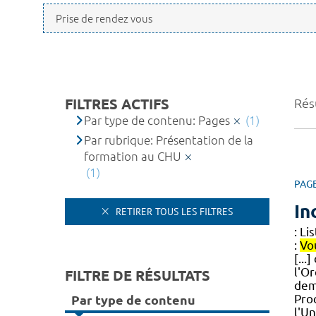
FILTRES ACTIFS
Résu
Par type de contenu: Pages
(1)
Par rubrique: Présentation de la
formation au CHU
(1)
PAG
In
RETIRER TOUS LES FILTRES
: Li
:
Vo
[...
l'O
FILTRE DE RÉSULTATS
dem
Pro
Par type de contenu
l'U