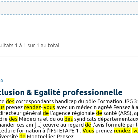
ltats 1 à 1 sur 1 au total
ES
clusion & Egalité professionnelle
ste
des
correspondants handicap du pôle Formation JPG 3
us
prenez
rendez
-
vous
avec un médecin agréé Pensez à a
] directeur général
de
l’agence régionale
de
santé (ARS), a
rdre
des
Médecins et du ou
des
syndicats départementau
ander ces am [...] œuvre au regard
de
l’avis formulé par
cédure formation à l'IFSI ETAPE 1 :
Vous
prenez
rendez
-
v
niversité
de
Montpellier Pensez