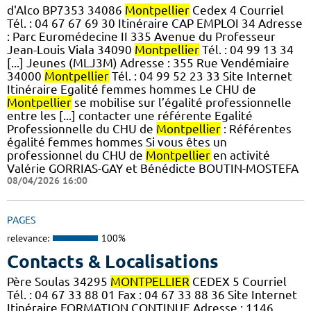
d'Alco BP7353 34086
Montpellier
Cedex 4 Courriel
Tél. : 04 67 67 69 30 Itinéraire CAP EMPLOI 34 Adresse
: Parc Euromédecine II 335 Avenue du Professeur
Jean-Louis Viala 34090
Montpellier
Tél. : 04 99 13 34
[...] Jeunes (MLJ3M) Adresse : 355 Rue Vendémiaire
34000
Montpellier
Tél. : 04 99 52 23 33 Site Internet
Itinéraire Egalité femmes hommes Le CHU de
Montpellier
se mobilise sur l’égalité professionnelle
entre les [...] contacter une référente Egalité
Professionnelle du CHU de
Montpellier
: Référentes
égalité femmes hommes Si vous êtes un
professionnel du CHU de
Montpellier
en activité
Valérie GORRIAS-GAY et Bénédicte BOUTIN-MOSTEFA
08/04/2026 16:00
PAGES
relevance:
100%
Contacts & Localisations
Père Soulas 34295
MONTPELLIER
CEDEX 5 Courriel
Tél. : 04 67 33 88 01 Fax : 04 67 33 88 36 Site Internet
Itinéraire FORMATION CONTINUE Adresse : 1146