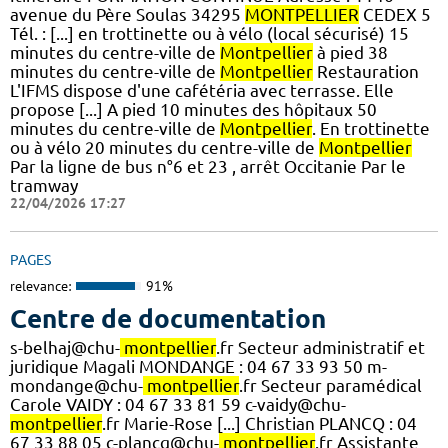
avenue du Père Soulas 34295
MONTPELLIER
CEDEX 5
Tél. : [...] en trottinette ou à vélo (local sécurisé) 15
minutes du centre-ville de
Montpellier
à pied 38
minutes du centre-ville de
Montpellier
Restauration
L'IFMS dispose d'une cafétéria avec terrasse. Elle
propose [...] A pied 10 minutes des hôpitaux 50
minutes du centre-ville de
Montpellier
. En trottinette
ou à vélo 20 minutes du centre-ville de
Montpellier
Par la ligne de bus n°6 et 23 , arrêt Occitanie Par le
tramway
22/04/2026 17:27
PAGES
relevance:
91%
Centre de documentation
s-belhaj@chu-
montpellier
.fr Secteur administratif et
juridique Magali MONDANGE : 04 67 33 93 50 m-
mondange@chu-
montpellier
.fr Secteur paramédical
Carole VAIDY : 04 67 33 81 59 c-vaidy@chu-
montpellier
.fr Marie-Rose [...] Christian PLANCQ : 04
67 33 88 05 c-plancq@chu-
montpellier
.fr Assistante