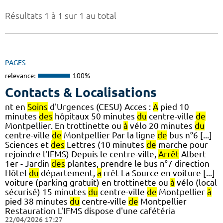
Résultats 1 à 1 sur 1 au total
PAGES
relevance:
100%
Contacts & Localisations
nt en
Soins
d'Urgences (CESU) Acces :
A
pied 10
minutes
des
hôpitaux 50 minutes
du
centre-ville
de
Montpellier. En trottinette ou
à
vélo 20 minutes
du
centre-ville
de
Montpellier Par la ligne
de
bus n°6 [...]
Sciences et
des
Lettres (10 minutes
de
marche pour
rejoindre l'IFMS) Depuis le centre-ville,
Arrêt
Albert
1er - Jardin
des
plantes, prendre le bus n°7 direction
Hôtel
du
département,
a
rrêt La Source en voiture [...]
voiture (parking gratuit) en trottinette ou
à
vélo (local
sécurisé) 15 minutes
du
centre-ville
de
Montpellier
à
pied 38 minutes
du
centre-ville
de
Montpellier
Restauration L'IFMS dispose d'une cafétéria
22/04/2026 17:27