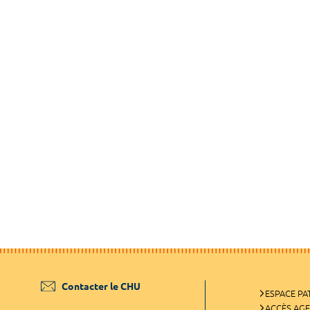
Contacter le CHU
ESPACE PA
ACCÈS AG