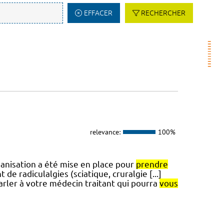
EFFACER
RECHERCHER
relevance:
100%
ganisation a été mise en place pour
prendre
e radiculalgies (sciatique, cruralgie [...]
parler à votre médecin traitant qui pourra
vous