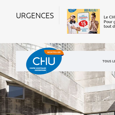
URGENCES
Le CHU
Pour g
tout 
TOUS L