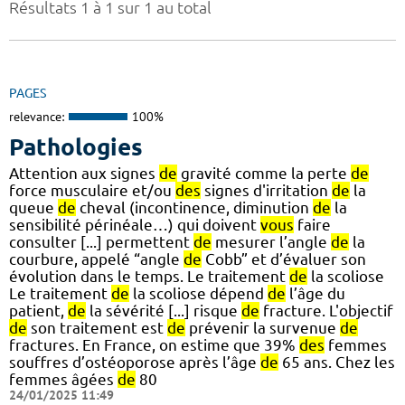
Résultats 1 à 1 sur 1 au total
PAGES
relevance:
100%
Pathologies
Attention aux signes
de
gravité comme la perte
de
force musculaire et/ou
des
signes d'irritation
de
la
queue
de
cheval (incontinence, diminution
de
la
sensibilité périnéale…) qui doivent
vous
faire
consulter [...] permettent
de
mesurer l’angle
de
la
courbure, appelé “angle
de
Cobb” et d’évaluer son
évolution dans le temps. Le traitement
de
la scoliose
Le traitement
de
la scoliose dépend
de
l’âge du
patient,
de
la sévérité [...] risque
de
fracture. L'objectif
de
son traitement est
de
prévenir la survenue
de
fractures. En France, on estime que 39%
des
femmes
souffres d’ostéoporose après l’âge
de
65 ans. Chez les
femmes âgées
de
80
24/01/2025 11:49