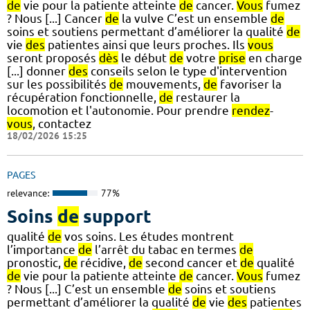
de
vie pour la patiente atteinte
de
cancer.
Vous
fumez
? Nous [...] Cancer
de
la vulve C’est un ensemble
de
soins et soutiens permettant d’améliorer la qualité
de
vie
des
patientes ainsi que leurs proches. Ils
vous
seront proposés
dès
le début
de
votre
prise
en charge
[...] donner
des
conseils selon le type d'intervention
sur les possibilités
de
mouvements,
de
favoriser la
récupération fonctionnelle,
de
restaurer la
locomotion et l'autonomie. Pour prendre
rendez
-
vous
, contactez
18/02/2026 15:25
PAGES
relevance:
77%
Soins
de
support
qualité
de
vos soins. Les études montrent
l’importance
de
l’arrêt du tabac en termes
de
pronostic,
de
récidive,
de
second cancer et
de
qualité
de
vie pour la patiente atteinte
de
cancer.
Vous
fumez
? Nous [...] C’est un ensemble
de
soins et soutiens
permettant d’améliorer la qualité
de
vie
des
patientes