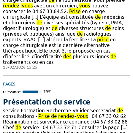
rendez
-
vous
avec un chirurgien,
vous
pouvez
contacter le 04.67.33.64.52.
Prise
en charge
chirurgicale [...] L’équipe est constituée
de
médecins
et chirurgiens
de
diverses spécialités (Gyneco, PMA,
digestif, urologie) et
de
diverses structures
de
soins
(privées et publiques) ainsi que
de
radiologues
experts. RAAC [...] altérer la fertilité? La
prise
en
charge chirurgicale est la dernière alternative
thérapeutique. Elle peut être proposée en cas
d’infertilité, d’inefficacité
des
plusieurs lignes
de
traitements ou en cas
18/02/2026 15:25
PAGES
relevance:
79%
Présentation du service
service Formation-Recherche Valider Secrétariat
de
consultations -
Prise
de
rendez
-
vous
: 04 67 33 02 62
Réanimation et surveillance continue : 04 67 33 02 88
Chef
de
service : 04 67 33 72 71 Consulter la page [...]
page du service Voir aussi Informations à destination