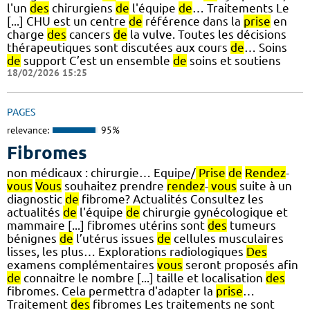
l'un
des
chirurgiens
de
l'équipe
de
… Traitements Le
[...] CHU est un centre
de
référence dans la
prise
en
charge
des
cancers
de
la vulve. Toutes les décisions
thérapeutiques sont discutées aux cours
de
… Soins
de
support C’est un ensemble
de
soins et soutiens
18/02/2026 15:25
PAGES
relevance:
95%
Fibromes
non médicaux : chirurgie… Equipe/
Prise
de
Rendez
-
vous
Vous
souhaitez prendre
rendez
-
vous
suite à un
diagnostic
de
fibrome? Actualités Consultez les
actualités
de
l'équipe
de
chirurgie gynécologique et
mammaire [...] fibromes utérins sont
des
tumeurs
bénignes
de
l’utérus issues
de
cellules musculaires
lisses, les plus… Explorations radiologiques
Des
examens complémentaires
vous
seront proposés afin
de
connaitre le nombre [...] taille et localisation
des
fibromes. Cela permettra d'adapter la
prise
…
Traitement
des
fibromes Les traitements ne sont