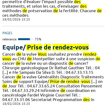
permettre d’évaluer l’impact possible
des
traitements, et selon les cas, d’envisager
des
méthodes
de
préservation
de
la fertilité. Chacune
de
ces méthodes
18/02/2026 15:25
PAGES
relevance:
75%
Equipe/
Prise
de
rendez-vous
Cancer
de
la vulve
Vous
souhaitez prendre
rendez
-
vous
au CHU
de
Montpellier suite à une suspicion
de
cancer
de
la vulve ou un diagnostic
de
cancer?
Chirurgie gynécologique Dr Rathat Gauthier Tél. : 04
[...] e Me Sampaio Da Silva D. Tél. : 04.67.33.13.15
Cancer
de
la vulve Généralités Diagnostic Traitements
Soins
de
support Equipe/
Prise
de
rendez
-
vous
[...] on
de
Jour Tél. : 04.67.33.65.24 Consultation Pansement
Tél. : 04.67.33.29.24 Infirmière
de
coordination en
cancérologie Fardel Virginie Courriel Tél. :
04.67.33.31.06 Secretariat Programmation
des
In
18/02/2026 15:25