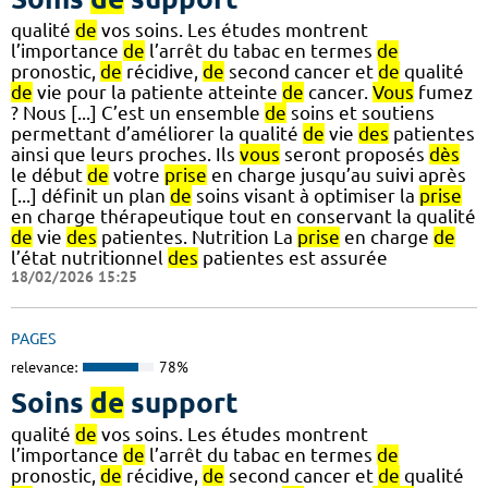
qualité
de
vos soins. Les études montrent
l’importance
de
l’arrêt du tabac en termes
de
pronostic,
de
récidive,
de
second cancer et
de
qualité
de
vie pour la patiente atteinte
de
cancer.
Vous
fumez
? Nous [...] C’est un ensemble
de
soins et soutiens
permettant d’améliorer la qualité
de
vie
des
patientes
ainsi que leurs proches. Ils
vous
seront proposés
dès
le début
de
votre
prise
en charge jusqu’au suivi après
[...] définit un plan
de
soins visant à optimiser la
prise
en charge thérapeutique tout en conservant la qualité
de
vie
des
patientes. Nutrition La
prise
en charge
de
l’état nutritionnel
des
patientes est assurée
18/02/2026 15:25
PAGES
relevance:
78%
Soins
de
support
qualité
de
vos soins. Les études montrent
l’importance
de
l’arrêt du tabac en termes
de
pronostic,
de
récidive,
de
second cancer et
de
qualité