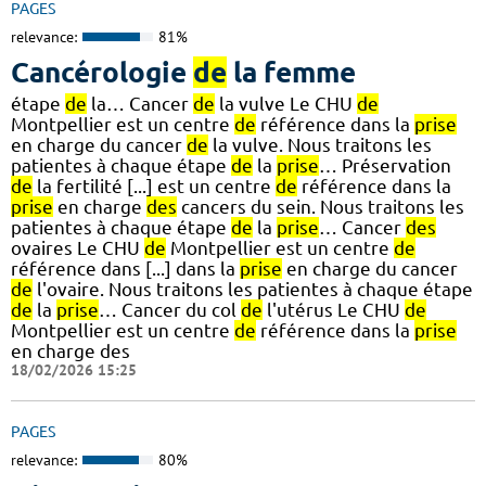
PAGES
relevance:
81%
Cancérologie
de
la femme
étape
de
la… Cancer
de
la vulve Le CHU
de
Montpellier est un centre
de
référence dans la
prise
en charge du cancer
de
la vulve. Nous traitons les
patientes à chaque étape
de
la
prise
… Préservation
de
la fertilité [...] est un centre
de
référence dans la
prise
en charge
des
cancers du sein. Nous traitons les
patientes à chaque étape
de
la
prise
… Cancer
des
ovaires Le CHU
de
Montpellier est un centre
de
référence dans [...] dans la
prise
en charge du cancer
de
l'ovaire. Nous traitons les patientes à chaque étape
de
la
prise
… Cancer du col
de
l'utérus Le CHU
de
Montpellier est un centre
de
référence dans la
prise
en charge des
18/02/2026 15:25
PAGES
relevance:
80%