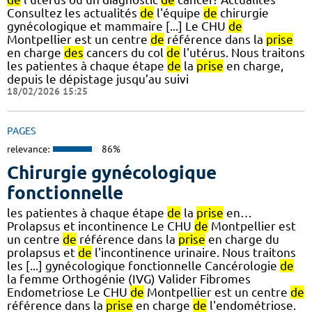
Consultez les actualités
de
l'équipe
de
chirurgie
gynécologique et mammaire [...] Le CHU
de
Montpellier est un centre
de
référence dans la
prise
en charge
des
cancers du col
de
l'utérus. Nous traitons
les patientes à chaque étape
de
la
prise
en charge,
depuis le dépistage jusqu’au suivi
18/02/2026 15:25
PAGES
relevance:
86%
Chirurgie gynécologique
fonctionnelle
les patientes à chaque étape
de
la
prise
en…
Prolapsus et incontinence Le CHU
de
Montpellier est
un centre
de
référence dans la
prise
en charge du
prolapsus et
de
l'incontinence urinaire. Nous traitons
les [...] gynécologique fonctionnelle Cancérologie
de
la femme Orthogénie (IVG) Valider Fibromes
Endometriose Le CHU
de
Montpellier est un centre
de
référence dans la
prise
en charge
de
l'endométriose.