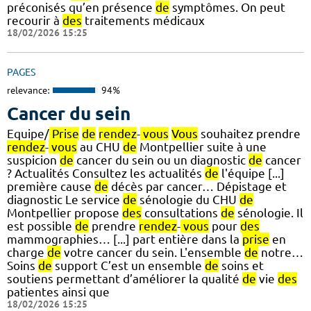
préconisés qu’en présence
de
symptômes. On peut
recourir à
des
traitements médicaux
18/02/2026 15:25
PAGES
relevance:
94%
Cancer du sein
Equipe/
Prise
de
rendez
-
vous
Vous
souhaitez prendre
rendez
-
vous
au CHU
de
Montpellier suite à une
suspicion
de
cancer du sein ou un diagnostic
de
cancer
? Actualités Consultez les actualités
de
l'équipe [...]
première cause
de
décès par cancer… Dépistage et
diagnostic Le service
de
sénologie du CHU
de
Montpellier propose
des
consultations
de
sénologie. Il
est possible
de
prendre
rendez
-
vous
pour
des
mammographies… [...] part entière dans la
prise
en
charge
de
votre cancer du sein. L'ensemble
de
notre…
Soins
de
support C’est un ensemble
de
soins et
soutiens permettant d’améliorer la qualité
de
vie
des
patientes ainsi que
18/02/2026 15:25