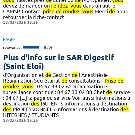
devez demander un
rendez
-
vous
dans un autre
CAMSP. Contact,
prise
de
rendez
-
vous
Merci
de
nous
retourner la fiche-contact
18/02/2026 15:25
PAGES
relevance:
82%
Plus d'info sur le SAR Digestif
(Saint Eloi)
d'Organisation et
de
Gestion
de
l'Anesthésie
Réanimation Secrétariat
de
consultations -
Prise
de
rendez
-
vous
: 04 67 33 02 62 Réanimation et
surveillance continue : 04 67 33 02 88 Chef
de
service
: 04 67 [...] la page du service Voir aussi Informations à
destination
des
PATIENTS Informations à destination
des
PROFESSIONNELS Informations à destination
des
INTERNES / ETUDIANTS
18/02/2026 15:25