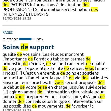
des
PATIENTS Informations à destination
des
PROFESSIONNELS Informations à destination
des
INTERNES / ETUDIANTS
18/02/2026 15:25
PAGES
relevance:
78%
Soins
de
support
qualité
de
vos soins. Les études montrent
l’importance
de
l’arrêt du tabac en termes
de
pronostic,
de
récidive,
de
second cancer et
de
qualité
de
vie pour la patiente atteinte
de
cancer.
Vous
fumez
? Nous [...] C’est un ensemble
de
soins et soutiens
permettant d’améliorer la qualité
de
vie
des
patientes
ainsi que leurs proches. Ils
vous
seront proposés
dès
le début
de
votre
prise
en charge jusqu’au suivi après
[...] agir en amont
de
l'intervention chirurgicale pour
mieux
vous
préparer. En post-opératoire, il s'agira
de
donner
des
conseils selon le type d'intervention sur
les possibilités
de
mouvements,
de
favoriser la
18/02/2026 15:25