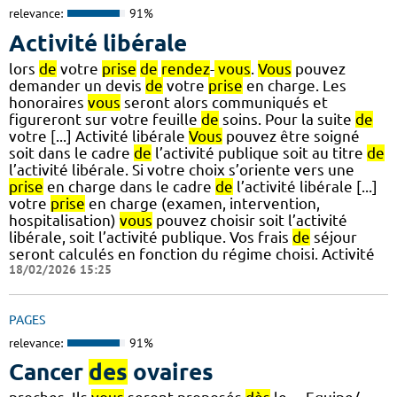
relevance:
91%
Activité libérale
lors
de
votre
prise
de
rendez
-
vous
.
Vous
pouvez
demander un devis
de
votre
prise
en charge. Les
honoraires
vous
seront alors communiqués et
figureront sur votre feuille
de
soins. Pour la suite
de
votre [...] Activité libérale
Vous
pouvez être soigné
soit dans le cadre
de
l’activité publique soit au titre
de
l’activité libérale. Si votre choix s’oriente vers une
prise
en charge dans le cadre
de
l’activité libérale [...]
votre
prise
en charge (examen, intervention,
hospitalisation)
vous
pouvez choisir soit l’activité
libérale, soit l’activité publique. Vos frais
de
séjour
seront calculés en fonction du régime choisi. Activité
18/02/2026 15:25
PAGES
relevance:
91%
Cancer
des
ovaires