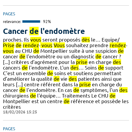
PAGES
relevance:
92%
Cancer
de
l'endomètre
proches. Ils
vous
seront proposés
dès
le… Equipe/
Prise
de
rendez
-
vous
Vous
souhaitez prendre
rendez
-
vous
au CHU
de
Montpellier suite à une suspicion
de
cancer
de
l'endomètre ou un diagnostic
de
cancer ?
[...] critères d'agrément pour la
prise
en charge
des
cancers
de
l'endomètre. L'un
des
… Soins
de
support
C’est un ensemble
de
soins et soutiens permettant
d’améliorer la qualité
de
vie
des
patientes ainsi que
leurs [...] centre référent dans la
prise
en charge du
cancer
de
l'endomètre. En cas
de
symptômes, l'un
des
chirurgiens
de
l'équipe… Traitements Le CHU
de
Montpellier est un centre
de
référence et possède les
critères
18/02/2026 15:25
PAGES