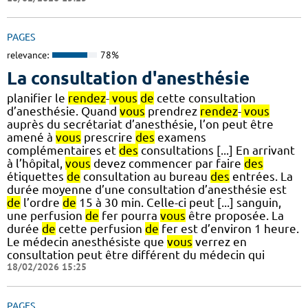
PAGES
relevance:
78%
La consultation d'anesthésie
planifier le
rendez
-
vous
de
cette consultation
d’anesthésie. Quand
vous
prendrez
rendez
-
vous
auprès du secrétariat d’anesthésie, l’on peut être
amené à
vous
prescrire
des
examens
complémentaires et
des
consultations [...] En arrivant
à l’hôpital,
vous
devez commencer par faire
des
étiquettes
de
consultation au bureau
des
entrées. La
durée moyenne d’une consultation d’anesthésie est
de
l’ordre
de
15 à 30 min. Celle-ci peut [...] sanguin,
une perfusion
de
fer pourra
vous
être proposée. La
durée
de
cette perfusion
de
fer est d’environ 1 heure.
Le médecin anesthésiste que
vous
verrez en
consultation peut être différent du médecin qui
18/02/2026 15:25
PAGES