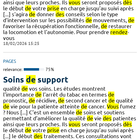
ainsi que leurs proches. Ils
vous
seront proposés
dès
le début
de
votre
prise
en charge jusqu’au suivi après
[...] s'agira
de
donner
des
conseils selon le type
d'intervention sur les possibilités
de
mouvements,
de
favoriser la récupération fonctionnelle,
de
restaurer
la locomotion et l'autonomie. Pour prendre
rendez
-
vous
18/02/2026 15:25
PAGES
relevance:
75%
Soins
de
support
qualité
de
vos soins. Les études montrent
l’importance
de
l’arrêt du tabac en termes
de
pronostic,
de
récidive,
de
second cancer et
de
qualité
de
vie pour la patiente atteinte
de
cancer.
Vous
fumez
? Nous [...] C’est un ensemble
de
soins et soutiens
permettant d’améliorer la qualité
de
vie
des
patientes
ainsi que leurs proches. Ils
vous
seront proposés
dès
le début
de
votre
prise
en charge jusqu’au suivi après
[...] le début
des
traitements. Ces consultations vont