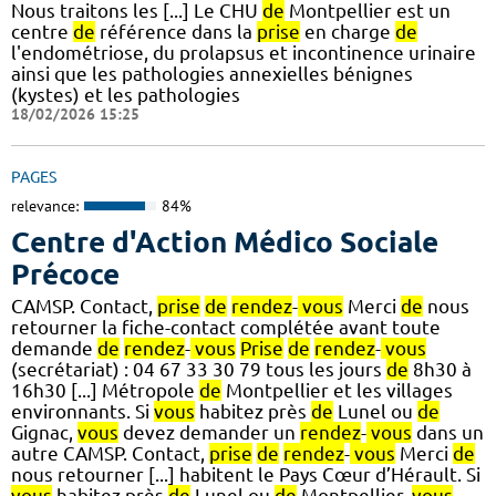
Nous traitons les [...] Le CHU
de
Montpellier est un
centre
de
référence dans la
prise
en charge
de
l'endométriose, du prolapsus et incontinence urinaire
ainsi que les pathologies annexielles bénignes
(kystes) et les pathologies
18/02/2026 15:25
PAGES
relevance:
84%
Centre d'Action Médico Sociale
Précoce
CAMSP. Contact,
prise
de
rendez
-
vous
Merci
de
nous
retourner la fiche-contact complétée avant toute
demande
de
rendez
-
vous
Prise
de
rendez
-
vous
(secrétariat) : 04 67 33 30 79 tous les jours
de
8h30 à
16h30 [...] Métropole
de
Montpellier et les villages
environnants. Si
vous
habitez près
de
Lunel ou
de
Gignac,
vous
devez demander un
rendez
-
vous
dans un
autre CAMSP. Contact,
prise
de
rendez
-
vous
Merci
de
nous retourner [...] habitent le Pays Cœur d’Hérault. Si
vous
habitez près
de
Lunel ou
de
Montpellier,
vous