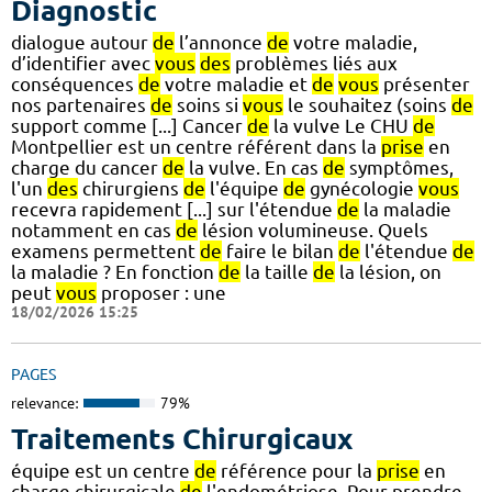
Diagnostic
dialogue autour
de
l’annonce
de
votre maladie,
d’identifier avec
vous
des
problèmes liés aux
conséquences
de
votre maladie et
de
vous
présenter
nos partenaires
de
soins si
vous
le souhaitez (soins
de
support comme [...] Cancer
de
la vulve Le CHU
de
Montpellier est un centre référent dans la
prise
en
charge du cancer
de
la vulve. En cas
de
symptômes,
l'un
des
chirurgiens
de
l'équipe
de
gynécologie
vous
recevra rapidement [...] sur l'étendue
de
la maladie
notamment en cas
de
lésion volumineuse. Quels
examens permettent
de
faire le bilan
de
l'étendue
de
la maladie ? En fonction
de
la taille
de
la lésion, on
peut
vous
proposer : une
18/02/2026 15:25
PAGES
relevance:
79%
Traitements Chirurgicaux
équipe est un centre
de
référence pour la
prise
en
charge chirurgicale
de
l'endométriose. Pour prendre