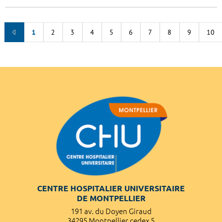
1
2
3
4
5
6
7
8
9
10
CENTRE HOSPITALIER UNIVERSITAIRE
DE MONTPELLIER
191 av. du Doyen Giraud
34295 Montpellier cedex 5