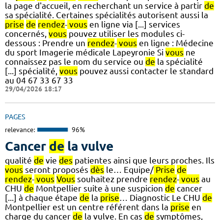
la page d'accueil, en recherchant un service à partir
de
sa spécialité. Certaines spécialités autorisent aussi la
prise
de
rendez
-
vous
en ligne via [...] services
concernés,
vous
pouvez utiliser les modules ci-
dessous : Prendre un
rendez
-
vous
en ligne : Médecine
du sport Imagerie médicale Lapeyronie Si
vous
ne
connaissez pas le nom du service ou
de
la spécialité
[...] spécialité,
vous
pouvez aussi contacter le standard
au 04 67 33 67 33
29/04/2026 18:17
PAGES
relevance:
96%
Cancer
de
la vulve
qualité
de
vie
des
patientes ainsi que leurs proches. Ils
vous
seront proposés
dès
le… Equipe/
Prise
de
rendez
-
vous
Vous
souhaitez prendre
rendez
-
vous
au
CHU
de
Montpellier suite à une suspicion
de
cancer
[...] à chaque étape
de
la
prise
… Diagnostic Le CHU
de
Montpellier est un centre référent dans la
prise
en
charge du cancer
de
la vulve. En cas
de
symptômes,