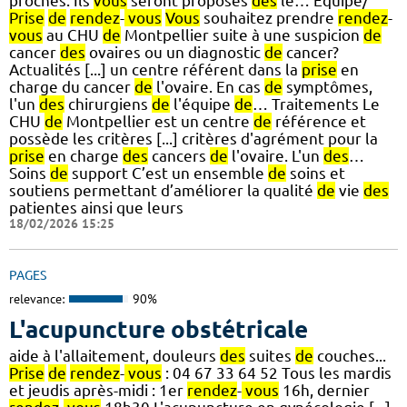
proches. Ils
vous
seront proposés
dès
le… Equipe/
Prise
de
rendez
-
vous
Vous
souhaitez prendre
rendez
-
vous
au CHU
de
Montpellier suite à une suspicion
de
cancer
des
ovaires ou un diagnostic
de
cancer?
Actualités [...] un centre référent dans la
prise
en
charge du cancer
de
l'ovaire. En cas
de
symptômes,
l'un
des
chirurgiens
de
l'équipe
de
… Traitements Le
CHU
de
Montpellier est un centre
de
référence et
possède les critères [...] critères d'agrément pour la
prise
en charge
des
cancers
de
l'ovaire. L'un
des
…
Soins
de
support C’est un ensemble
de
soins et
soutiens permettant d’améliorer la qualité
de
vie
des
patientes ainsi que leurs
18/02/2026 15:25
PAGES
relevance:
90%
L'acupuncture obstétricale
aide à l'allaitement, douleurs
des
suites
de
couches...
Prise
de
rendez
-
vous
: 04 67 33 64 52 Tous les mardis
et jeudis après-midi : 1er
rendez
-
vous
16h, dernier