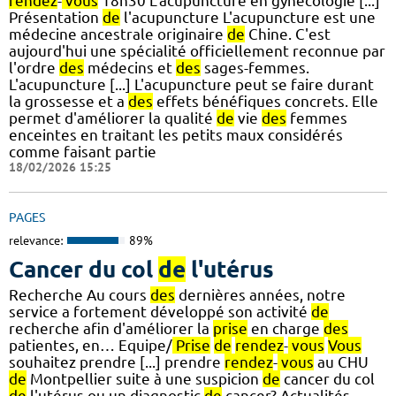
rendez
-
vous
18h30 L'acupuncture en gynécologie [...]
Présentation
de
l'acupuncture L'acupuncture est une
médecine ancestrale originaire
de
Chine. C'est
aujourd'hui une spécialité officiellement reconnue par
l'ordre
des
médecins et
des
sages-femmes.
L'acupuncture [...] L'acupuncture peut se faire durant
la grossesse et a
des
effets bénéfiques concrets. Elle
permet d'améliorer la qualité
de
vie
des
femmes
enceintes en traitant les petits maux considérés
comme faisant partie
18/02/2026 15:25
PAGES
relevance:
89%
Cancer du col
de
l'utérus
Recherche Au cours
des
dernières années, notre
service a fortement développé son activité
de
recherche afin d'améliorer la
prise
en charge
des
patientes, en… Equipe/
Prise
de
rendez
-
vous
Vous
souhaitez prendre [...] prendre
rendez
-
vous
au CHU
de
Montpellier suite à une suspicion
de
cancer du col
de
l'utérus ou un diagnostic
de
cancer? Actualités