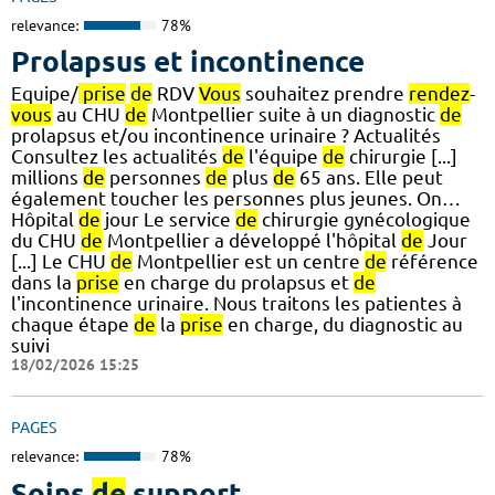
relevance:
78%
Prolapsus et incontinence
Equipe/
prise
de
RDV
Vous
souhaitez prendre
rendez
-
vous
au CHU
de
Montpellier suite à un diagnostic
de
prolapsus et/ou incontinence urinaire ? Actualités
Consultez les actualités
de
l'équipe
de
chirurgie [...]
millions
de
personnes
de
plus
de
65 ans. Elle peut
également toucher les personnes plus jeunes. On…
Hôpital
de
jour Le service
de
chirurgie gynécologique
du CHU
de
Montpellier a développé l'hôpital
de
Jour
[...] Le CHU
de
Montpellier est un centre
de
référence
dans la
prise
en charge du prolapsus et
de
l'incontinence urinaire. Nous traitons les patientes à
chaque étape
de
la
prise
en charge, du diagnostic au
suivi
18/02/2026 15:25
PAGES
relevance:
78%
Soins
de
support