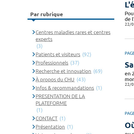
L'
Pou
Par rubrique
de l
22/0
Centres maladies rares et centres
experts
(3)
PAG
Patients et visiteurs
(92)
Professionnels
(37)
Sa
Recherche et innovation
(69)
en 
mon
À propos du CHU
(43)
22/0
Infos & recommandations
(1)
PRESENTATION DE LA
PLATEFORME
(1)
PAG
CONTACT
(1)
Où
Présentation
(1)
ou 