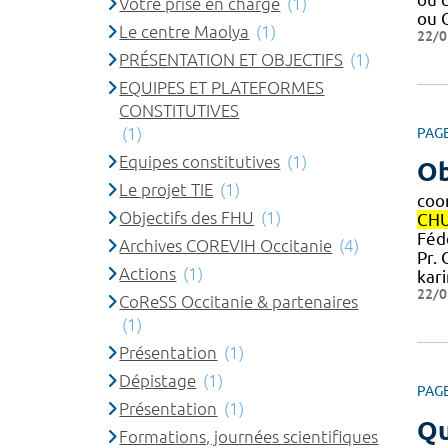
Votre prise en charge
(1)
ou 
Le centre Maolya
(1)
22/0
PRÉSENTATION ET OBJECTIFS
(1)
EQUIPES ET PLATEFORMES
CONSTITUTIVES
(1)
PAG
Equipes constitutives
(1)
Ob
Le projet TIE
(1)
coo
Objectifs des FHU
(1)
CH
Féd
Archives COREVIH Occitanie
(4)
Pr.
Actions
(1)
kar
22/0
CoReSS Occitanie & partenaires
(1)
Présentation
(1)
Dépistage
(1)
PAG
Présentation
(1)
Qu
Formations, journées scientifiques