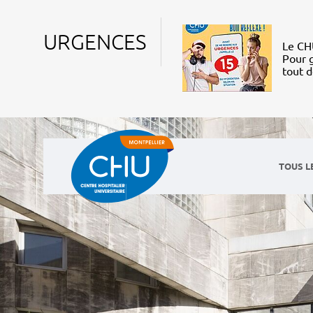
URGENCES
Le CHU
Pour g
tout 
TOUS L