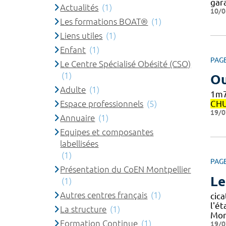
gar
Actualités
(1)
10/0
Les formations BOAT®
(1)
Liens utiles
(1)
Enfant
(1)
PAG
Le Centre Spécialisé Obésité (CSO)
(1)
Ou
Adulte
(1)
1m7
Espace professionnels
(5)
CH
19/0
Annuaire
(1)
Equipes et composantes
labellisées
(1)
PAG
Présentation du CoEN Montpellier
Le
(1)
Autres centres français
(1)
cica
l'ét
La structure
(1)
Mon
Formation Continue
(1)
19/0