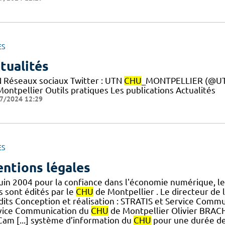
ES
tualités
 Réseaux sociaux Twitter : UTN
CHU
_MONTPELLIER (@UTN
ontpellier Outils pratiques Les publications Actualités
7/2024 12:29
ES
ntions légales
juin 2004 pour la confiance dans l'économie numérique, le
s sont édités par le
CHU
de Montpellier . Le directeur de l
dits Conception et réalisation : STRATIS et Service Comm
vice Communication du
CHU
de Montpellier Olivier BRACHA
Cam [...] système d’information du
CHU
pour une durée de 1