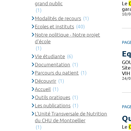
grand public
Le
gar
(1)
10/0
Modalités de recours
(1)
Ecoles et instituts
(40)
Notre politique - Notre projet
d'école
PAG
(1)
Eq
Vie étudiante
(6)
GOU
Documentation
(1)
Sit
Parcours du patient
(1)
VIH
24/0
Découvrir
(1)
Accueil
(1)
Outils pratiques
(1)
Les publications
(1)
PAG
L'Unité Transversale de Nutrition
Qu
du CHU de Montpellier
Le
(1)