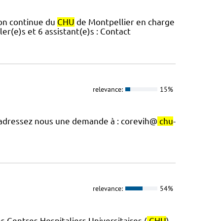
ion continue du
CHU
de Montpellier en charge
er(e)s et 6 assistant(e)s : Contact
relevance:
15%
, adressez nous une demande à : corevih@
chu
-
relevance:
54%
 Centres Hospitaliers Universitaires (
CHU
)