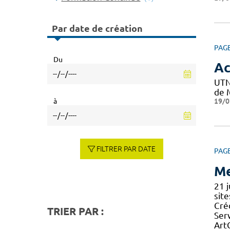
Par date de création
PAG
Du
Ac
UTN
de M
19/0
à
FILTRER PAR DATE
PAG
Me
21 
site
Cré
TRIER PAR :
Ser
Art