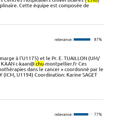
iplinaire. Cette équipe est composée de
relevance:
87%
marge à l'U1175) et le Pr. E. TUAILLON (UM/
te KAAN c-kaan@
chu
-montpellier.fr Ces
nothérapies dans le cancer » coordonné par le
Y (ICM, U1194) Coordination: Karine SAGET
relevance:
77%