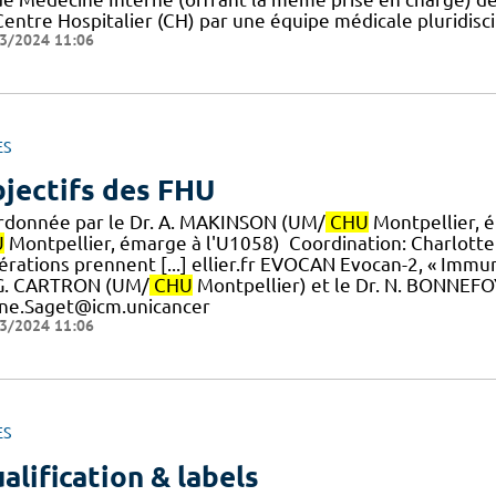
Centre Hospitalier (CH) par une équipe médicale pluridisc
3/2024 11:06
ES
jectifs des FHU
rdonnée par le Dr. A. MAKINSON (UM/
CHU
Montpellier, é
U
Montpellier, émarge à l'U1058) ​ Coordination: Charlot
érations prennent [...] ellier.fr EVOCAN Evocan-2, « Immu
 G. CARTRON (UM/
CHU
Montpellier) et le Dr. N. BONNEFO
ine.Saget@icm.unicancer
3/2024 11:06
ES
alification & labels