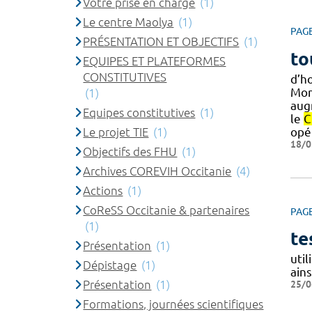
Votre prise en charge
(1)
Le centre Maolya
(1)
PAG
PRÉSENTATION ET OBJECTIFS
(1)
to
EQUIPES ET PLATEFORMES
CONSTITUTIVES
d’ho
Mont
(1)
aug
Equipes constitutives
(1)
le
C
Le projet TIE
(1)
opé
18/0
Objectifs des FHU
(1)
Archives COREVIH Occitanie
(4)
Actions
(1)
CoReSS Occitanie & partenaires
PAG
(1)
te
Présentation
(1)
uti
Dépistage
(1)
ain
Présentation
(1)
25/0
Formations, journées scientifiques