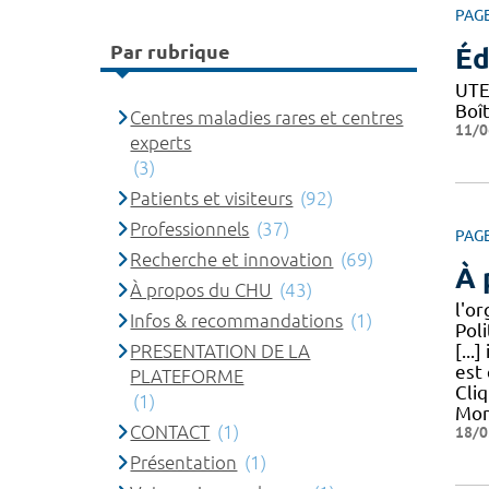
PAG
Par rubrique
Éd
UTE
Boî
Centres maladies rares et centres
11/0
experts
(3)
Patients et visiteurs
(92)
Professionnels
(37)
PAG
Recherche et innovation
(69)
À 
À propos du CHU
(43)
l'o
Infos & recommandations
(1)
Poli
PRESENTATION DE LA
[...
est 
PLATEFORME
Cliq
(1)
Mon
CONTACT
(1)
18/0
Présentation
(1)