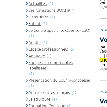
vous
Actualités
(1)
05/0
Les formations BOAT®
(1)
Liens utiles
(1)
Enfant
(1)
Le Centre Spécialisé Obésité (CSO)
PAG
(1)
Vo
Adulte
(1)
exe
Espace professionnels
(5)
l’a
[..
Annuaire
(1)
CH
Equipes et composantes
ser
labellisées
05/0
(1)
Présentation du CoEN Montpellier
(1)
Autres centres français
(1)
PAG
La structure
(1)
Vo
Formation Continue
(1)