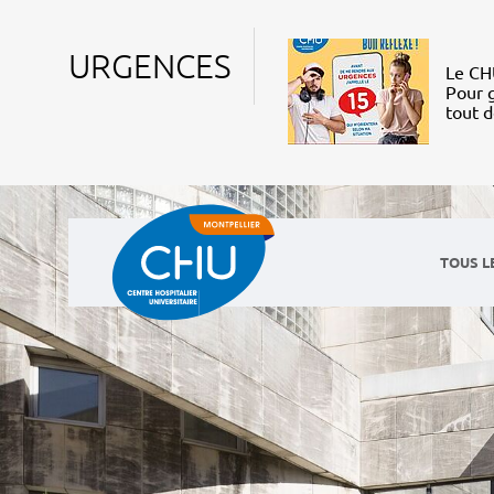
URGENCES
Le CHU
Pour g
tout 
TOUS L