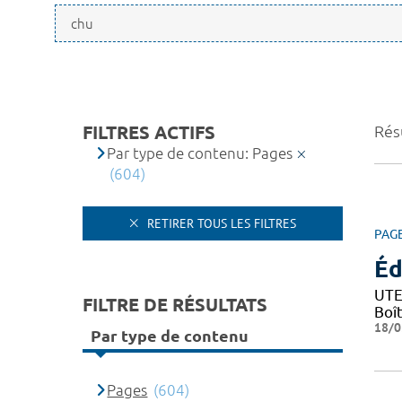
FILTRES ACTIFS
Résu
Par type de contenu: Pages
(604)
RETIRER TOUS LES FILTRES
PAG
Éd
UTE
FILTRE DE RÉSULTATS
Boî
18/0
Par type de contenu
Pages
(604)