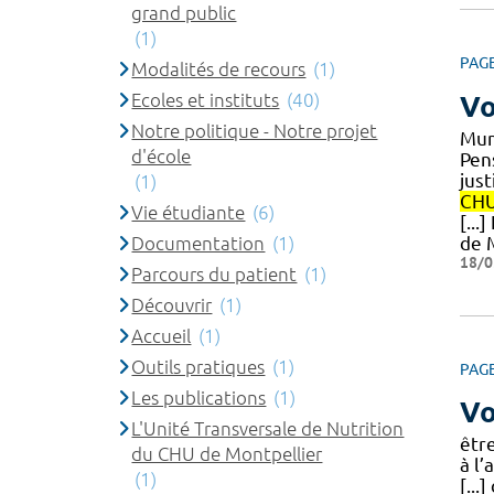
grand public
(1)
PAG
Modalités de recours
(1)
Ecoles et instituts
(40)
Vo
Notre politique - Notre projet
Mun
d'école
Pens
just
(1)
CH
Vie étudiante
(6)
[...
Documentation
(1)
de 
18/0
Parcours du patient
(1)
Découvrir
(1)
Accueil
(1)
Outils pratiques
(1)
PAG
Les publications
(1)
Vo
L'Unité Transversale de Nutrition
êtr
du CHU de Montpellier
à l
(1)
[...