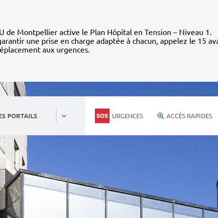
 de Montpellier active le Plan Hôpital en Tension – Niveau 1.
arantir une prise en charge adaptée à chacun, appelez le 15 av
déplacement aux urgences.
URGENCES
ACCÈS RAPIDES
ES PORTAILS