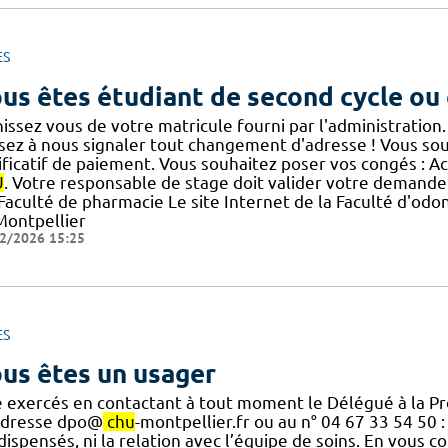
ES
us êtes étudiant de second cycle ou
issez vous de votre matricule fourni par l'administration.
ez à nous signaler tout changement d'adresse ! Vous souha
ificatif de paiement. Vous souhaitez poser vos congés : Ac
U
. Votre responsable de stage doit valider votre demande
] Faculté de pharmacie Le site Internet de la Faculté d'od
Montpellier
2/2026 15:25
ES
us êtes un usager
e exercés en contactant à tout moment le Délégué à la P
’adresse dpo@
chu
-montpellier.fr ou au n° 04 67 33 54 50 :
] dispensés, ni la relation avec l’équipe de soins. En vous