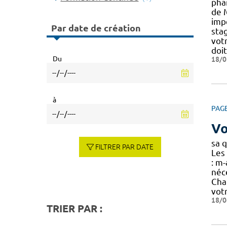
pha
de 
imp
Par date de création
stag
votr
doit
Du
18/0
à
PAG
Vo
sa 
FILTRER PAR DATE
Les
: m
néc
Cha
votr
18/0
TRIER PAR :