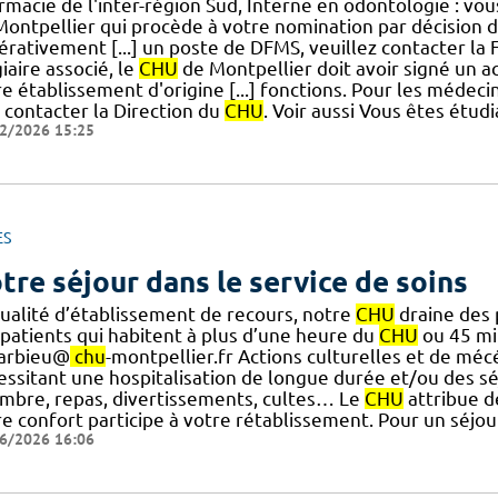
rmacie de l'inter-région Sud, Interne en odontologie : vo
Montpellier qui procède à votre nomination par décision 
érativement [...] un poste de DFMS, veuillez contacter la
iaire associé, le
CHU
de Montpellier doit avoir signé un a
e établissement d'origine [...] fonctions. Pour les médec
 contacter la Direction du
CHU
. Voir aussi Vous êtes étu
2/2026 15:25
ES
tre séjour dans le service de soins
qualité d’établissement de recours, notre
CHU
draine des p
 patients qui habitent à plus d’une heure du
CHU
ou 45 min
-arbieu@
chu
-montpellier.fr Actions culturelles et de mécé
essitant une hospitalisation de longue durée et/ou des séj
mbre, repas, divertissements, cultes… Le
CHU
attribue d
e confort participe à votre rétablissement. Pour un séjou
6/2026 16:06