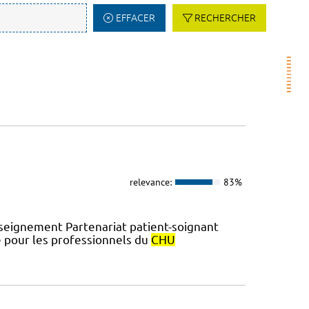
EFFACER
RECHERCHER
relevance:
83%
eignement Partenariat patient-soignant
e pour les professionnels du
CHU